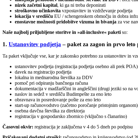
nizek začetni kapital
, ki ga ni treba deponirati
stroškovno učinkovita
vzpostavitev in vzdrževanje podjetja
lokacija v središču
EU / schengenskem območju in dobra infra
enostavne možnosti pridobitve vizuma in bivanja
za vse nar
Naše najbolj priljubljene storitve in »all-inclusive« paketi
so:
1.
Ustanovitev podjetja
– paket za zagon in prvo leto
Ta paket vključuje vse, kar je zakonsko potrebno za ustanovitev in v
ustanovitev podjetja (registracija podjetja osebno ali prek POA)
davek na registracijo podjetja
lokalna in mednarodna številka za DDV
pomoč pri odpiranju bančnega računa
dokumentacija v madžarščini in angleščini (drugi jeziki so na v
naslov in sedež v središču Budimpešte za eno leto
obravnava in posredovanje pošte za eno leto
start-up računovodstvo (začetno poročanje pristojnim organom)
osebna davčna številka za direktorja
registracija v gospodarsko zbornico (vključno s članarino)
Časovni okvir:
registracija je zaključena v 4 do 5 dneh po podpisu
Pričakovani dodatni stroški:
računovodstvo in knjigovodstvo (od 20