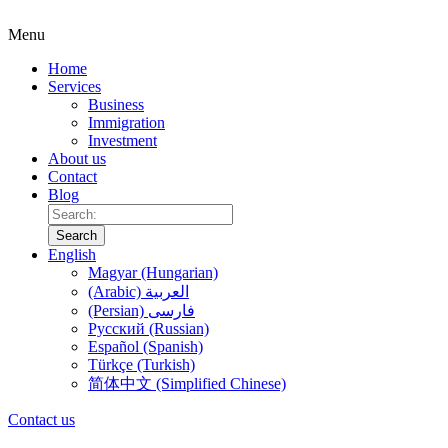
Menu
Home
Services
Business
Immigration
Investment
About us
Contact
Blog
Search
English
Magyar (Hungarian)
(Arabic) العربية
(Persian) فارسی
Русский (Russian)
Español (Spanish)
Türkçe (Turkish)
简体中文 (Simplified Chinese)
Contact us