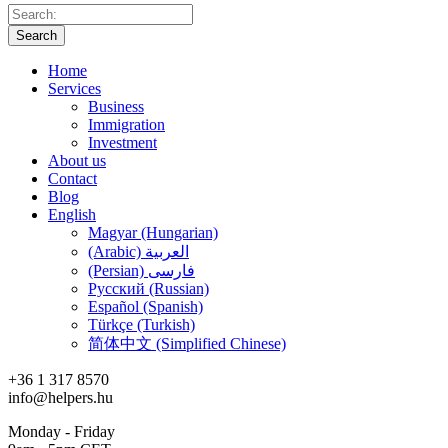
Search
Home
Services
Business
Immigration
Investment
About us
Contact
Blog
English
Magyar (Hungarian)
(Arabic) العربية
(Persian) فارسی
Русский (Russian)
Español (Spanish)
Türkçe (Turkish)
简体中文 (Simplified Chinese)
+36 1 317 8570
info@helpers.hu
Monday - Friday