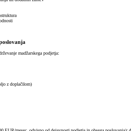
struktura
odnosti
 poslovanja
zdrževanje madžarskega podjetja:
oljo z doplačilom)
0 EUR/mesec, odvisno od dejavnosti podjetja in obsega poslovanja); do