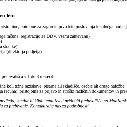
vo leto
pristojbine, potrebne za zagon in prvo leto poslovanja lokalnega podjetja 
ega računa, registracijo za DDV, vsemi zahtevami)
e)
a stranke)
lja (direktorja podjetja)
a prebivališča v 1 do 3 mesecih
 koli tržne raziskave, pisarna ali skladišče, osebje ali druge naložbe, 
a računa); pristojbina za prijavo in stroški različnih dokumentov in p
ga podjetja, vendar bi kljub temu želeli pridobiti prebivališče na Madž
a za prebivanje. Kontaktirajte nas za podrobnosti.