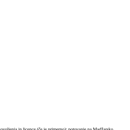
voljenja in licence (če je primerno); potovanje na Madžarsko