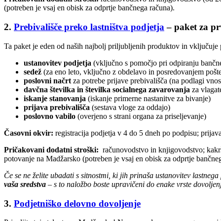
(potreben je vsaj en obisk za odprtje bančnega računa).
2.
Prebivališče preko lastništva podjetja
– paket za pr
Ta paket je eden od naših najbolj priljubljenih produktov in vključuje 
ustanovitev podjetja
(vključno s pomočjo pri odpiranju bančn
sedež
(za eno leto, vključno z obdelavo in posredovanjem pošt
poslovni načrt
za potrebe prijave prebivališča (na podlagi vnos
davčna številka in številka socialnega zavarovanja
za vlagate
iskanje stanovanja
(iskanje primerne nastanitve za bivanje)
prijava prebivališča
(sestava vloge za oddajo)
poslovno vabilo
(overjeno s strani organa za priseljevanje)
Časovni okvir:
registracija podjetja v 4 do 5 dneh po podpisu; prijav
Pričakovani dodatni stroški:
računovodstvo in knjigovodstvo; kakršne
potovanje na Madžarsko (potreben je vsaj en obisk za odprtje bančneg
Če se ne želite ubadati s sitnostmi, ki jih prinaša ustanovitev lastne
vaša sredstva
– s to naložbo boste upravičeni do enake vrste dovoljenj
3.
Podjetniško delovno dovoljenje