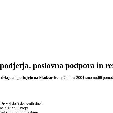
odjetja, poslovna podpora in re
jo, delajo ali poslujejo na Madžarskem
. Od leta 2004 smo nudili pomoč
i že v 4 do 5 delovnih dneh
najnižjih v Evropi
kanja ali dodatnih zahtev