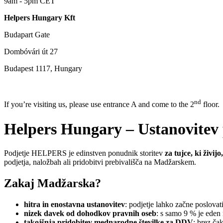
9am - 5pm CET
Helpers Hungary Kft
Budapart Gate
Dombóvári út 27
Budapest 1117, Hungary
nd
If you’re visiting us, please use entrance A and come to the 2
floor.
Helpers Hungary – Ustanovitev p
Podjetje HELPERS je edinstven ponudnik storitev
za tujce, ki živi
podjetja, naložbah ali pridobitvi prebivališča na Madžarskem.
Zakaj Madžarska?
hitra in enostavna ustanovitev
: podjetje lahko začne poslovat
nizek davek od dohodkov pravnih oseb
: s samo 9 % je eden 
takojšnja pridobitev mednarodne številke za DDV
: brez ča