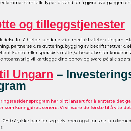
emedlemmer samt alle typer bistand for å gjøre overgangen enk
te og tilleggstjenester
edelse for å hjelpe kundene våre med aktiviteter i Ungarn. Bla
ning, partnersøk, rekruttering, bygging av bedriftsnettverk, 
 betjent kontor eller sporadisk møte-/arbeidsplass for kundenes
oansvarlig vil kartlegge dine behov og svare på alle spørsm
til Ungarn
– Investering
ogram
ingsresidensprogram har blitt lansert for å erstatte det
r som kunngjøres senere. Vi vil være de første til å vite det
i 10+10 år, ikke bare for seg selv, men også for sine familiem
r: