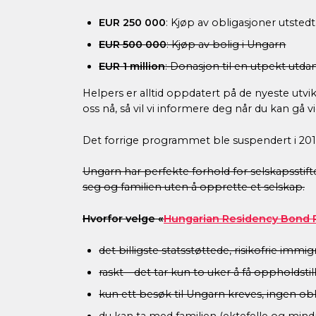
EUR 250 000
: Kjøp av obligasjoner utste
EUR 500 000
: Kjøp av bolig i Ungarn
EUR 1 million
: Donasjon til en utpekt utdan
Helpers er alltid oppdatert på de nyeste utvik
oss nå, så vil vi informere deg når du kan gå v
Det forrige programmet ble suspendert i 2017.
Ungarn har perfekte forhold for selskapsstif
seg og familien uten å opprette et selskap.
Hvorfor velge «
Hungarian Residency Bond 
det billigste statsstøttede, risikofrie i
raskt – det tar kun to uker å få oppholdstil
kun ett besøk til Ungarn kreves, ingen ob