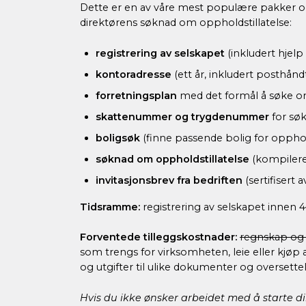
Dette er en av våre mest populære pakker og d
direktørens søknad om oppholdstillatelse:
registrering av selskapet
(inkludert hjel
kontoradresse
(ett år, inkludert posthån
forretningsplan
med det formål å søke om
skattenummer og trygdenummer
for sø
boligsøk
(finne passende bolig for oppho
søknad om oppholdstillatelse
(kompilere
invitasjonsbrev fra bedriften
(sertifiser
Tidsramme:
registrering av selskapet innen 
Forventede tilleggskostnader:
regnskap og 
som trengs for virksomheten, leie eller kjøp 
og utgifter til ulike dokumenter og oversettel
Hvis du ikke ønsker arbeidet med å starte di