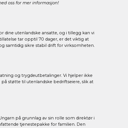
 med oss for mer informasjon!
r dine utenlandske ansatte, og i tillegg kan vi
atelse tar opptil 70 dager, er det viktig at
 og samtidig sikre stabil drift for virksomheten.
atning og trygdeutbetalinger. Vi hjelper ikke
 støtte til utenlandske bedriftseiere, slik at
i Ungarn på grunnlag av sin rolle som direktør i
mfattende tjenestepakke for familien. Den