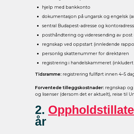
hjelp med bankkonto
dokumentasjon på ungarsk og engelsk (and
sentral Budapest-adresse og kontoradresse
posthåndtering og videresending av post i
regnskap ved oppstart (innledende rappo
personlig skattenummer for direktøren
registrering i handelskammeret (inkluder
Tidsramme:
registrering fullført innen 4–5 da
Forventede tilleggskostnader:
regnskap og b
og lisenser (dersom det er aktuelt), reise ti
2.
Oppholdstillate
år