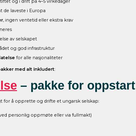
tiftet og i drift på 4–5 virkedager
t de laveste i Europa
er
, ingen ventetid eller ekstra krav
neres
else av selskapet
det og god infrastruktur
latelse
for alle nasjonaliteter
akker med alt inkludert
:
lse
– pakke for oppstart
 for å opprette og drifte et ungarsk selskap:
 ved personlig oppmøte eller via fullmakt)