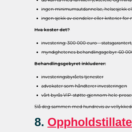
du kan ta med familien (ektefelle og mind
ingen minimumsutdannelse, helsesjekk el
ingen sjekk av eiendeler eller kriterier 
Hva koster det?
investering: 300 000 euro – statsgarantert
myndighetenes behandlingsgebyr: 60 000 e
Behandlingsgebyret inkluderer:
investeringsbyråets tjenester
advokater som håndterer investeringen
vårt byrås VIP-støtte gjennom hele pros
Slå deg sammen med hundrevis av vellykkede 
8.
Oppholdstillat