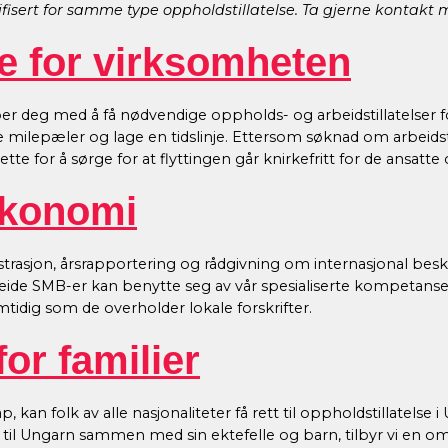
lifisert for samme type oppholdstillatelse. Ta gjerne kontakt
se for virksomheten
per deg med å få nødvendige oppholds- og arbeidstillatelser fo
milepæler og lage en tidslinje. Ettersom søknad om arbeidstill
Dette for å sørge for at flyttingen går knirkefritt for de ansatte
økonomi
trasjon, årsrapportering og rådgivning om internasjonal besk
eide SMB-er kan benytte seg av vår spesialiserte kompetanse på
tidig som de overholder lokale forskrifter.
for familier
, kan folk av alle nasjonaliteter få rett til oppholdstillatelse 
e til Ungarn sammen med sin ektefelle og barn, tilbyr vi en o