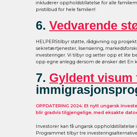
inkluderer oppholdstillatelse for alle famili
pristilbud for hele familien!
6.
Vedvarende støt
HELPERStilbyr støtte, rådgivning og prosjektl
sekretærtjenester, lisensiering, markedsforsk
investeringer. Vi tilbyr og setter opp et lite
opp egne anlegg dersom de ønsker det En kont
7.
Gyldent visum 
immigrasjonspr
OPPDATERING 2024: Et nytt ungarsk invester
blir gradvis tilgjengelige, med eksakte datoe
Investorer kan få ungarsk oppholdstillatelse 
Programmet tilbyr tre investeringsalternative