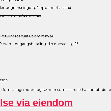
reårige barn)
ler begrensninger på opprinnelsesland
for minimum nettoformue
, returneres fullt ut om fem år
uro – engangsbetaling, din eneste utgift!
essen
forretningsmenn- og kvinner som allerede har inntatt det eu
else via eiendom