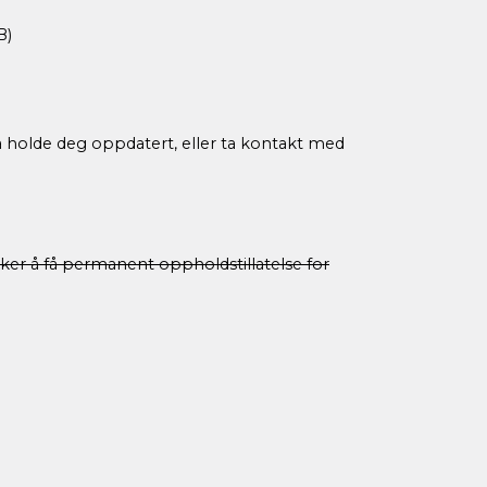
B)
å holde deg oppdatert, eller ta kontakt med
sker å få permanent oppholdstillatelse for