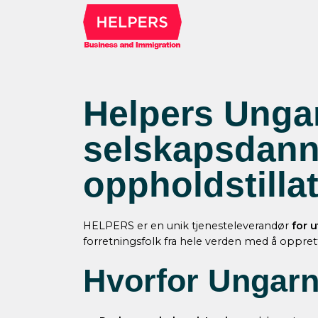
Helpers Ungar
selskapsdanne
oppholdstilla
HELPERS er en unik tjenesteleverandør
for 
forretningsfolk fra hele verden med å opprette
Hvorfor Ungar