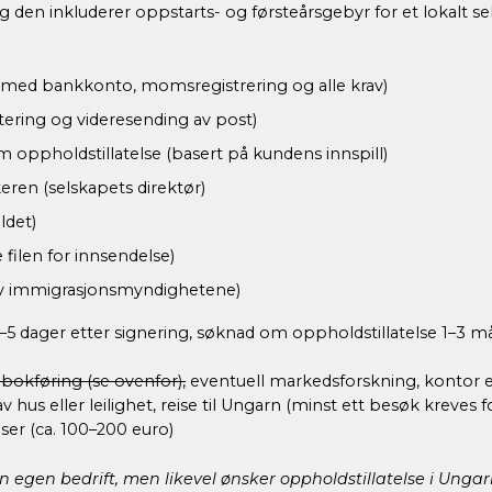
en inkluderer oppstarts- og førsteårsgebyr for et lokalt selska
p med bankkonto, momsregistrering og alle krav)
dtering og videresending av post)
 oppholdstillatelse (basert på kundens innspill)
keren (selskapets direktør)
ldet)
 filen for innsendelse)
t av immigrasjonsmyndighetene)
4–5 dager etter signering, søknad om oppholdstillatelse 1–3 
bokføring (se ovenfor),
eventuell markedsforskning, kontor ell
av hus eller leilighet, reise til Ungarn (minst ett besøk krev
ser (ca. 100–200 euro)
n egen bedrift, men likevel ønsker oppholdstillatelse i Ungar