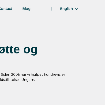
Contact
Blog
English
Magyar (Hungarian)
(Arabic) العربية
(Persian) فارسی
Русский (Russian)
øtte og
Español (Spanish)
Türkçe (Turkish)
简体中文 (Simplified Chinese)
. Siden 2005 har vi hjulpet hundrevis av
stillatelse i Ungarn.