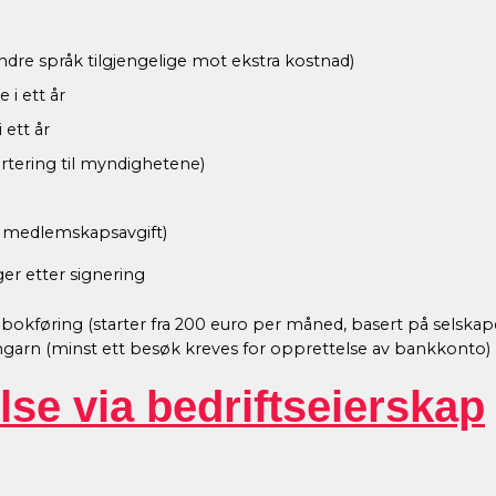
re språk tilgjengelige mot ekstra kostnad)
 i ett år
 ett år
rtering til myndighetene)
t medlemskapsavgift)
ger etter signering
okføring (starter fra 200 euro per måned, basert på selskapets
l Ungarn (minst ett besøk kreves for opprettelse av bankkonto)
lse via bedriftseierskap