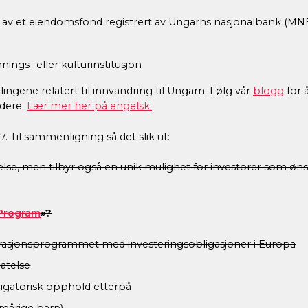
dt av et eiendomsfond registrert av Ungarns nasjonalbank (MN
nings- eller kulturinstitusjon
lingene relatert til innvandring til Ungarn. Følg vår
blogg
for 
idere.
Lær mer her på engelsk.
 Til sammenligning så det slik ut:
telse, men tilbyr også en unik mulighet for investorer som øn
Program
»?
mmigrasjonsprogrammet med investeringsobligasjoner i Europa
latelse
ligatorisk opphold etterpå