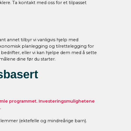
lere. Ta kontakt med oss for et tilpasset
nt annet tilbyr vi vanligvis hjelp med
økonomisk planlegging og tilrettelegging for
 bedrifter, eller vi kan hjelpe dem med å sette
ålene dine før du starter.
sbasert
 gamle programmet. Investeringsmulighetene
.
edlemmer (ektefelle og mindreårige barn).