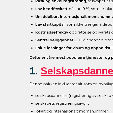
Rask og enkel registrering
, selskapet er s
Lav bedriftsskatt
på kun 9 %, som er blan
Umiddelbart internasjonalt momsnumm
Lav startkapital
som ikke trenger å depo
Kostnadseffektiv
opprettelse og ivaretak
Sentral beliggenhet
i EU-/Schengen-områ
Enkle løsninger for visum og oppholdstil
Dette er våre mest populære tjenester og p
1.
Selskapsdanne
Denne pakken inkluderer alt som er lovpålagt
selskapsdannelse (registrering av selskap
selskapets registreringsavgift
lokalt og internasjonalt momsnummer