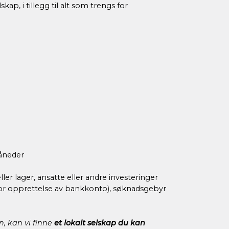
p, i tillegg til alt som trengs for
måneder
er lager, ansatte eller andre investeringer
es for opprettelse av bankkonto), søknadsgebyr
n, kan vi finne
et lokalt selskap du kan