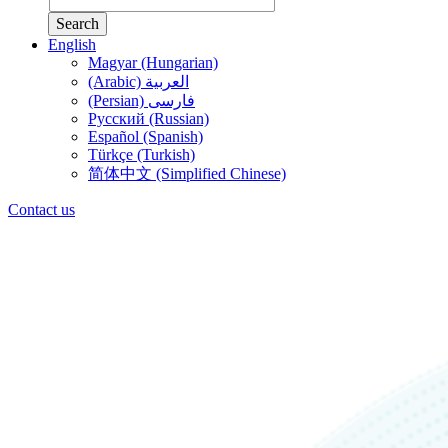
Search
English
Magyar (Hungarian)
(Arabic) العربية
(Persian) فارسی
Русский (Russian)
Español (Spanish)
Türkçe (Turkish)
简体中文 (Simplified Chinese)
Contact us