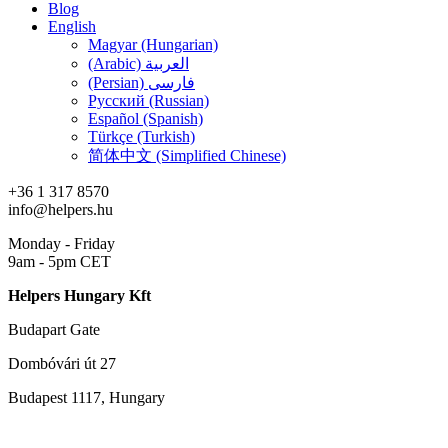
Blog
English
Magyar (Hungarian)
(Arabic) العربية
(Persian) فارسی
Русский (Russian)
Español (Spanish)
Türkçe (Turkish)
简体中文 (Simplified Chinese)
+36 1 317 8570
info@helpers.hu
Monday - Friday
9am - 5pm CET
Helpers Hungary Kft
Budapart Gate
Dombóvári út 27
Budapest 1117, Hungary