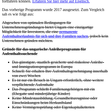
fortfahren können.
Erfahren Sie hier mehr auf Englisch.
Das vorherige Programm wurde 2017 ausgesetzt. Zum Vergleich
sah es wie folgt aus:
Abgesehen von optimalen Bedingungen für
Unternehmensgründungen bietet Ungarn eine einzigartige
Möglichkeit für Investoren, die eine
permanente
Aufenthaltserlaubnis für sich und ihre Familien suchen
, jedoch kein
Unternehmen gründen möchten.
Gründe für das ungarische Anleiheprogramm für
Aufenthaltssuchende
Das günstigste, staatlich gesicherte und risikolose Anleihe-
und Immigrationsprogramm in Europa
Schnell: Sie erhalten Ihre Aufenthaltsgenehmigung innerhalb
von zwei Wochen
Es ist nur ein Besuch in Ungarn erforderlich, ohne weitere
verpflichtende Aufenthalte
Das Programm schließt Familienangehörigen mit ein
(Ehegatte und minderjährige Kinder)
Keine Mindestausbildung, Gesundheitszeugnisse oder
Einschränkungen beim Herkunftsland
Keine Vermögensprüfung oder Eigenkapitalkriterien