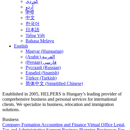
کوردی
اُردو
हिन्दी
中文
한국어
日本語
Tiếng Việt
Bahasa Melayu
English
Magyar (Hungarian)
(Arabic) العربية
(Persian) فارسی
Русский (Russian)
Español (Spanish)
Türkçe (Turkish)
简体中文 (Simplified Chinese)
Established in 2005, HELPERS is Hungary’s leading provider of
comprehensive business and personal services for international
clients. We specialize in business, relocation and immigration
solutions.
Business
Company Formation
Accounting and Finance
Virtual Office
Legal,
Tax and Administrative Support
Business Planning
Businesses For