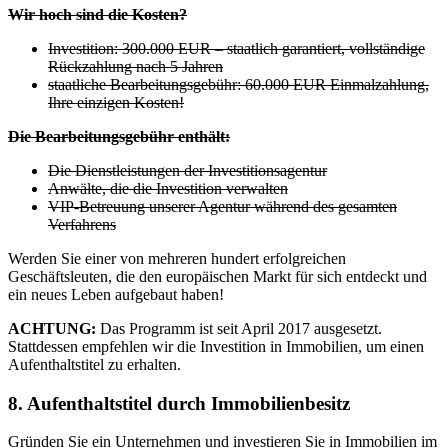
Wir hoch sind die Kosten?
Investition: 300.000 EUR – staatlich garantiert, vollständige
Rückzahlung nach 5 Jahren
staatliche Bearbeitungsgebühr: 60.000 EUR Einmalzahlung,
Ihre einzigen Kosten!
Die Bearbeitungsgebühr enthält:
Die Dienstleistungen der Investitionsagentur
Anwälte, die die Investition verwalten
VIP-Betreuung unserer Agentur während des gesamten
Verfahrens
Werden Sie einer von mehreren hundert erfolgreichen
Geschäftsleuten, die den europäischen Markt für sich entdeckt und
ein neues Leben aufgebaut haben!
ACHTUNG:
Das Programm ist seit April 2017 ausgesetzt.
Stattdessen empfehlen wir die Investition in Immobilien, um einen
Aufenthaltstitel zu erhalten.
8. Aufenthaltstitel durch Immobilienbesitz
Gründen Sie ein Unternehmen und investieren Sie in Immobilien im