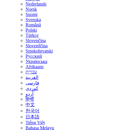
Nederlands
Norsk
Suomi
Svenska
Română
Polski
Türkçe
Slovenčina
Slovenščina
Srpskohrvatski
Русский
Українська
Afrikaans
עברית
العربية
فارسی
کوردی
اُردو
हिन्दी
中文
한국어
日本語
Tiếng Việt
Bahasa Melayu