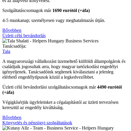
és az alapvető könyvelést.
Szolgáltatáscsomagok már
1690 eurótól (+áfa)
4-5 munkanap; személyesen vagy meghatalmazás útján.
Bővebben
Üzleti célú bevándorlás
Tanácsadója:
Tala
A magyarországi vállalkozást üzemeltető külföldi állampolgárok és
családjaik jogosultak arra, hogy magyar tartózkodási engedélyt
igényeljenek. Tanácsadóink segítenek kiválasztani a jelenleg
elérhető engedélytípusok közül a legkedvezőbbet.
Üzleti célú bevándorlási szolgáltatáscsomagok már
4490 eurótól
(+áfa)
Végigkísérjük ügyfeleinket a cégalapítástól az üzleti tervezésen
keresztül az engedély kiváltásáig.
Bővebben
Könyvelés és pénzügyi szolgáltatások