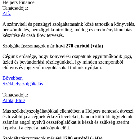
Tanácsadója:
Alíz
A számviteli és pénzügyi szolgáltatásaink közé tartozik a könyvelés,
bérszámfejtés, pénzügyi kontrolling, mérleg és eredménykimutatás
készítése és cash-flow tervezés.
Szolgáltatáscsomagok már
havi 270 eurótól (+áfa)
Cégünk erőssége, hogy könyvelési csapatunk együttműködik jogi,
üzleti és bevándorlási részlegünkkel, így minden szempontból
előnyös és jogszerű megoldásokat tudunk nyújtani.
Bővebben
Székhelyszolgáltatás
Tanácsadója:
Attila, PhD
Más székhelyszolgáltatókkal ellentétben a Helpers nemcsak átveszi
és továbbítja a cégnek érkező leveleket, hanem külföldi ügyfeleink
számára angol nyelvű összefoglalókat is készít és szükség szerint
képviseli a céget a hatóságok előtt.
Szolgáltatáscsomagok már
évi 1200 eurótól (+áfa)