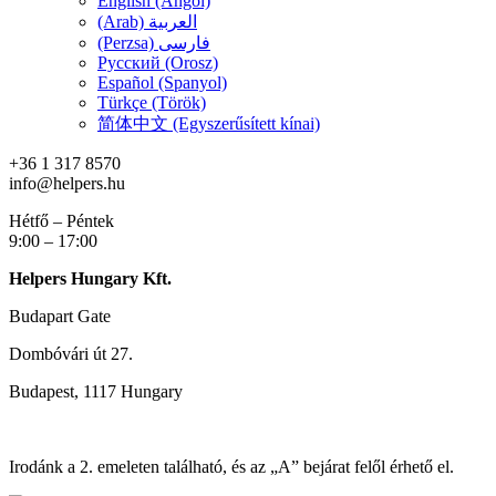
English (Angol)
(Arab) العربية
(Perzsa) فارسی
Русский (Orosz)
Español (Spanyol)
Türkçe (Török)
简体中文 (Egyszerűsített kínai)
+36 1 317 8570
info@helpers.hu
Hétfő – Péntek
9:00 – 17:00
Helpers Hungary Kft.
Budapart Gate
Dombóvári út 27.
Budapest, 1117 Hungary
Irodánk a 2. emeleten található, és az „A” bejárat felől érhető el.