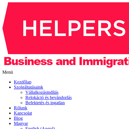
Menü
Kezdőlap
Szolgáltatásaink
Vállalkozásindítás
Relokáció és bevándorlás
Befektetés és ingatlan
Rólunk
Kapcsolat
Blog
Magyar
English (Angol)