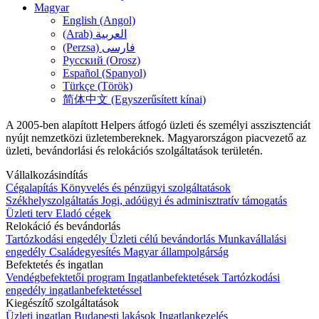
Magyar
English (Angol)
(Arab) العربية
(Perzsa) فارسی
Русский (Orosz)
Español (Spanyol)
Türkçe (Török)
简体中文 (Egyszerűsített kínai)
A 2005-ben alapított Helpers átfogó üzleti és személyi asszisztenciát
nyújt nemzetközi üzletembereknek. Magyarországon piacvezető az
üzleti, bevándorlási és relokációs szolgáltatások területén.
Vállalkozásindítás
Cégalapítás
Könyvelés és pénzügyi szolgáltatások
Székhelyszolgáltatás
Jogi, adóügyi és adminisztratív támogatás
Üzleti terv
Eladó cégek
Relokáció és bevándorlás
Tartózkodási engedély
Üzleti célú bevándorlás
Munkavállalási
engedély
Családegyesítés
Magyar állampolgárság
Befektetés és ingatlan
Vendégbefektetői program
Ingatlanbefektetések
Tartózkodási
engedély ingatlanbefektetéssel
Kiegészítő szolgáltatások
Üzleti ingatlan
Budapesti lakások
Ingatlankezelés