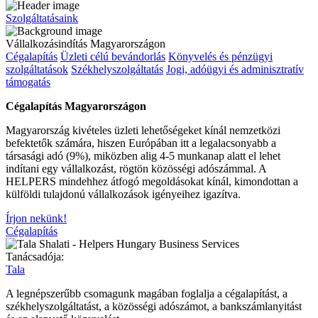
Szolgáltatásaink
Vállalkozás­indítás Magyarországon
Cégalapítás
Üzleti célú bevándorlás
Könyvelés és pénzügyi
szolgáltatások
Székhelyszolgáltatás
Jogi, adóügyi és adminisztratív
támogatás
Cégalapítás Magyarországon
Magyarország kivételes üzleti lehetőségeket kínál nemzetközi
befektetők számára, hiszen Európában itt a legalacsonyabb a
társasági adó (9%), miközben alig 4-5 munkanap alatt el lehet
indítani egy vállalkozást, rögtön közösségi adószámmal. A
HELPERS mindehhez átfogó megoldásokat kínál, kimondottan a
külföldi tulajdonú vállalkozások igényeihez igazítva.
Írjon nekünk!
Cégalapítás
Tanácsadója:
Tala
A legnépszerűbb csomagunk magában foglalja a cégalapítást, a
székhelyszolgáltatást, a közösségi adószámot, a bankszámlanyitást