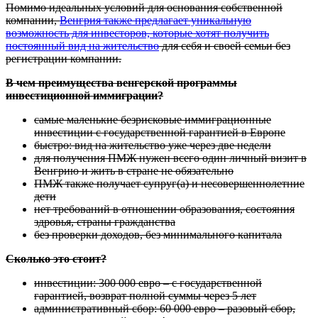
Помимо идеальных условий для основания собственной
компании,
Венгрия также предлагает уникальную
возможность для инвесторов, которые хотят получить
постоянный вид на жительство
для себя и своей семьи без
регистрации компании.
В чем преимущества венгерской программы
инвестиционной иммиграции?
самые маленькие безрисковые иммиграционные
инвестиции с государственной гарантией в Европе
быстро: вид на жительство уже через две недели
для получения ПМЖ нужен всего один личный визит в
Венгрию и жить в стране не обязательно
ПМЖ также получает супруг(а) и несовершеннолетние
дети
нет требований в отношении образования, состояния
здровья, страны гражданства
без проверки доходов, без минимального капитала
Сколько это стоит?
инвестиции: 300 000 евро – с государственной
гарантией, возврат полной суммы через 5 лет
административный сбор: 60 000 евро – разовый сбор,