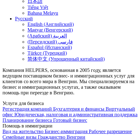
日本語
Tiếng Việt
Bahasa Melayu
Русский
English (Английский)
Magyar (Венгерский)
(Арабский) العربية
(Персидский) فارسی
Español (Испанский)
Türkçe (Турецкий)
简体中文 (Упрощенный китайский)
Компания HELPERS, основанная в 2005 году, является
ведущим поставщиком бизнес- и иммиграционных услуг для
клиентов со всего мира в Венгрии. Мы специализируемся на
бизнес и иммиграционных услугах, а также оказываем
помощь при переезде в Венгрию.
Услуги для бизнеса
Регистрация компаний
Бухгалтерия и финансы
Виртуальный
офис
Юридическая, налоговая и административная поддержка
Планирование бизнеса
Готовый бизнес
Помощь в иммиграции
Вид на жительство
Бизнес-иммиграция
Рабочее разрешение
Семейные визы
Гражданство Венгрии