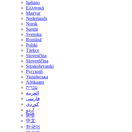
Italiano
Ελληνικά
Magyar
Nederlands
Norsk
Suomi
Svenska
Română
Polski
Türkçe
Slovenčina
Slovenščina
Srpskohrvatski
Русский
Українська
Afrikaans
עברית
العربية
فارسی
کوردی
اُردو
हिन्दी
中文
한국어