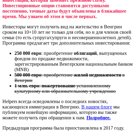
инвестиции, которая заменяет прежнюю схему.
Инвестиционные опции становятся доступными
постепенно, точные даты будут объявлены в ближайшее
время. Мы узнаем об этом в числе первых.
Инвесторы могут получить вид на жительство в Венгрии
сроком на 10+10 лет не только для себя, но и для членов своей
семьи (то есть супруга/супруги и несовершеннолетних детей).
Программа предлагает три дополнительных инвестирования:
250 000 евро
: приобретение
облигаций
, выпущенных
фондом по продаже недвижимости,
зарегистрированным Венгерским национальным банком
(MNB)
500 000 евро
: приобретение
жилой недвижимости
в
Венгрии
1 млн. евро
:
пожертвование
установленному
культурному или образовательному учреждению
Helpers всегда осведомлены о последних новостях,
касающихся иммиграции в Венгрию.
В нашем блоге
мы
публикуем новейшую информацию, которую вы также
можете получить при обращении к нам.
Подробнее.
Предыдущая программа была приостановлена в 2017 году.