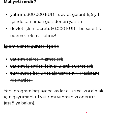
Maliyeti nedir?
yatırım: 300.000 EUR – devlet garantili, 5 yıl
içinde tamamen geri dönen yatırım
devlet işlem ücreti: 60.000 EUR – bir seferlik
ödeme, tek masrafınız!
İşlem ücreti şunları içerir:
yatırım dairesi hizmetleri;
yatırım işlemleri için avukatlık ücretleri;
tüm süreç boyunca ajansımızın VIP asistans
hizmetleri.
Yeni program başlayana kadar oturma izni almak
için gayrimenkul yatırımı yapmanızı öneririz
(aşağıya bakın).