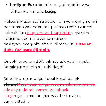
1 milyon Euro
: belirlenmiş bir eğitim veya
kültür kurumuna
bağış
Helpers, Macaristan’a göçle ilgili yeni gelişmeleri
her zaman yakından takip etmektedir. Güncel
kalmak için
blogumuzu takip edin
veya şimdi
iletişime geçin; ne zaman sürece
başlayabileceğinizi size bildireceğiz.
Buradan
daha fazlasını öğrenin.
Önceki program 2017 yılında askıya alınmıştı.
Karşılaştırma için şu şekildeydi:
Şirket kurulumu için ideal koşullara ek
olarak,
Macaristan bir şirket açmadan kendisi ve
ailesi için daimi ikamet izni almak
isteyen
yatırımcılar için eşsiz bir fırsat da
sunmaktadır.