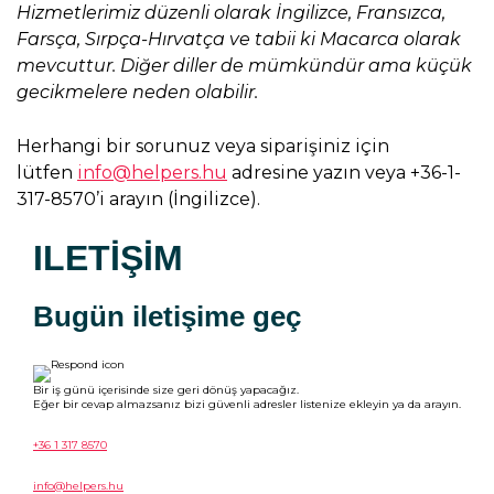
Hizmetlerimiz düzenli olarak İngilizce, Fransızca,
Farsça, Sırpça-Hırvatça ve tabii ki Macarca olarak
mevcuttur. Diğer diller de mümkündür ama küçük
gecikmelere neden olabilir.
Herhangi bir sorunuz veya siparişiniz için
lütfen
info@helpers.hu
adresine yazın veya +36-1-
317-8570’i arayın (İngilizce).
ILETIŞIM
Bugün iletişime geç
Bir iş günü içerisinde size geri dönüş yapacağız.
Eğer bir cevap almazsanız bizi güvenli adresler listenize ekleyin ya da arayın.
+36 1 317 8570
info@helpers.hu