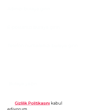
İSIM
E-POSTA
TELEFON
BAŞLIK
MESAJ
CONSENT
Gizlilik Politikasını
kabul
ediyorum