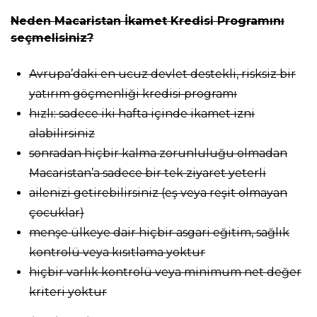
Neden Macaristan İkamet Kredisi Programını
seçmelisiniz?
Avrupa’daki en ucuz devlet destekli, risksiz bir
yatırım göçmenliği kredisi programı
hızlı: sadece iki hafta içinde ikamet izni
alabilirsiniz
sonradan hiçbir kalma zorunluluğu olmadan
Macaristan’a sadece bir tek ziyaret yeterli
ailenizi getirebilirsiniz (eş veya reşit olmayan
çocuklar)
menşe ülkeye dair hiçbir asgari eğitim, sağlık
kontrolü veya kısıtlama yoktur
hiçbir varlık kontrolü veya minimum net değer
kriteri yoktur