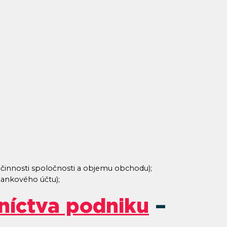
 činnosti spoločnosti a objemu obchodu);
bankového účtu);
tníctva podniku
–