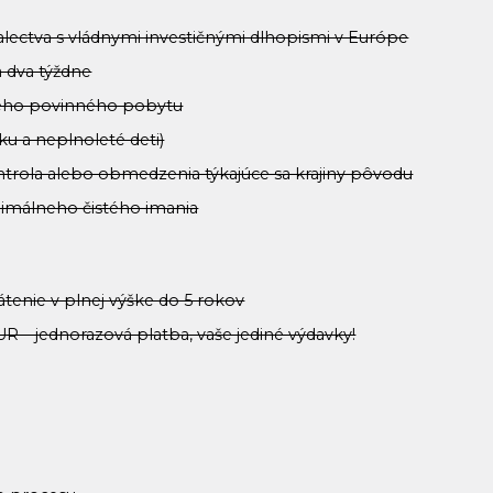
alectva s vládnymi investičnými dlhopismi v Európe
a dva týždne
ného povinného pobytu
ku a neplnoleté deti)
ntrola alebo obmedzenia týkajúce sa krajiny pôvodu
inimálneho čistého imania
rátenie v plnej výške do 5 rokov
R – jednorazová platba, vaše jediné výdavky!