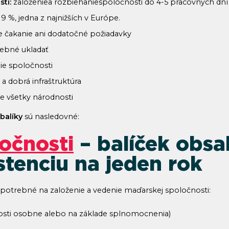
sti:
založeniea rozbiehaniespoločnosti do 4-5 pracovných dní
 9 %, jedna z najnižších v Európe.
e čakanie ani dodatočné požiadavky
rebné ukladať
nie spoločnosti
 dobrá infraštruktúra
e všetky národnosti
 balíky
sú nasledovné:
očnosti
– balíček obsa
istenciu na jeden rok
 potrebné na založenie a vedenie maďarskej spoločnosti:
čnosti osobne alebo na základe splnomocnenia)