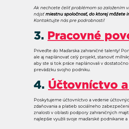
Ak nechcete čeliť problémom so založením v
nájsť
miestnu spoločnosť, do ktorej môžete 
Kontaktujte nás pre podrobnosti!
3.
Pracovné povo
Priveďte do Maďarska zahraničné talenty! P
ale aj naplánovať celý projekt, stanoviť míľ
aby ste si tok práce naplánovali v dostatoč
prevádzku svojho podniku.
4.
Účtovníctvo a
Poskytujeme účtovníctvo a vedenie účtovný
zdaňovania a platieb sociálneho zabezpečen
znalosti v oblasti podpory zahraničných maj
najlepšie využili svoje maďarské podnikanie a