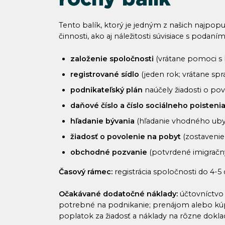
Tento balík, ktorý je jedným z našich najpopu
činnosti, ako aj náležitosti súvisiace s podaní
založenie spoločnosti
(vrátane pomoci s 
registrované sídlo
(jeden rok; vrátane spr
podnikateľský plán
naúčely žiadosti o po
daňové číslo a číslo sociálneho poisteni
hľadanie bývania
(hľadanie vhodného uby
žiadosť o povolenie na pobyt
(zostavenie
obchodné pozvanie
(potvrdené imigrač
Časový rámec:
registrácia spoločnosti do 4-
Očakávané dodatočné náklady:
účtovníctvo 
potrebné na podnikanie; prenájom alebo kúp
poplatok za žiadosť a náklady na rôzne dokla