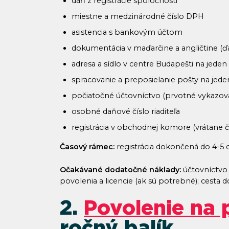
daň z registrácie spoločnosti
miestne a medzinárodné číslo DPH
asistencia s bankovým účtom
dokumentácia v maďarčine a angličtine (ďalš
adresa a sídlo v centre Budapešti na jeden
spracovanie a preposielanie pošty na jede
počiatočné účtovníctvo (prvotné vykazov
osobné daňové číslo riaditeľa
registrácia v obchodnej komore (vrátane 
Časový rámec:
registrácia dokončená do 4-5 
Očakávané dodatočné náklady:
účtovníctvo 
povolenia a licencie (ak sú potrebné); cesta
2.
Povolenie na 
ročný balík