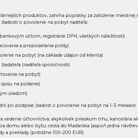
lárnejších produktov, zahŕňa poplatky za založenie miestnej s
m žiadosti o povolenie na pobyt riaditeľa:
bankovým účtom, registrácie DPH, všetkých náležitostí)
acovania a preposielania pošty)
volenie na pobyt (na základe údajov od klienta)
a
žiadateľa (riaditeľa spoločnosti)
tovania na pobyt)
 spisu na podanie)
ným úradom)
5 dní po podpise; žiadosť o povolenie na pobyt na 1-3 mesiace
a vedenie účtovníctva; akýkoľvek prieskum trhu, kancelária al
a domu alebo bytu; cesta do Maďarska (aspoň jedna návštev
dy a preklady (približne 100-200 EUR).