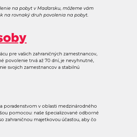
ovolenie na pobyt v Maďarsku, môžeme vám
ok na rovnaký druh povolenia na pobyt.
osoby
ácu pre vašich zahraničných zamestnancov,
é povolenie trvá až 70 dní, je nevyhnutné,
nie svojich zamestnancov a stabilnú
 a poradenstvom v oblasti medzinárodného
našou pomocou: naše špecializované odborné
 so zahraničnou majetkovou účasťou, aby čo