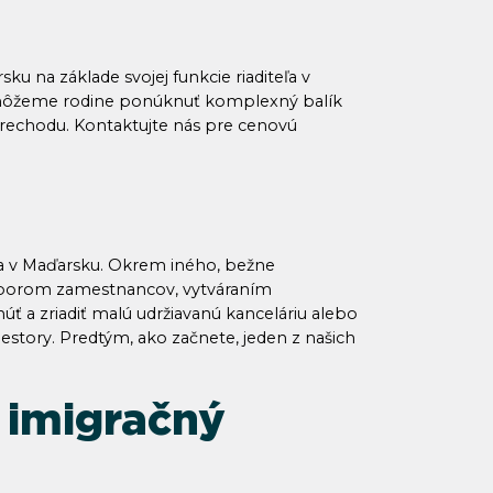
ku na základe svojej funkcie riaditeľa v
, môžeme rodine ponúknuť komplexný balík
prechodu. Kontaktujte nás pre cenovú
 v Maďarsku. Okrem iného, bežne
áborom zamestnancov, vytváraním
 a zriadiť malú udržiavanú kanceláriu alebo
estory. Predtým, ako začnete, jeden z našich
 imigračný