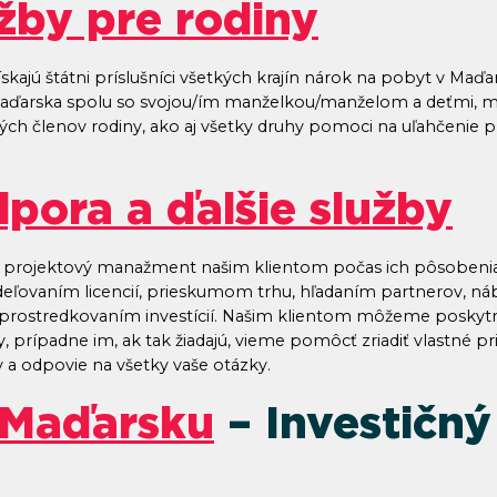
žby pre rodiny
ajú štátni príslušníci všetkých krajín nárok na pobyt v Maďars
do Maďarska spolu so svojou/ím manželkou/manželom a deťmi
kých členov rodiny, ako aj všetky druhy pomoci na uľahčenie 
pora a ďalšie služby
 projektový manažment našim klientom počas ich pôsobenia
ľovaním licencií, prieskumom trhu, hľadaním partnerov, n
rostredkovaním investícií. Našim klientom môžeme poskytnúť
prípadne im, ak tak žiadajú, vieme pomôcť zriadiť vlastné pri
a odpovie na všetky vaše otázky.
 Maďarsku
– Investičný