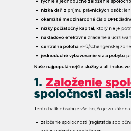
rýchle a jednoduché založenie spoločno
nízka daň z príjmu právnických osôb:
len
okamžité medzinárodné číslo DPH:
žiadn
nízky počiatočný kapitál,
ktorý nie je pot
nákladovo efektívne
zriadenie a udržiava
centrálna poloha
vEÚ/schengenskej zóne a
jednoduché vybavovanie víz a pobytu
pr
Naše najpopulárnejšie služby a all-inclusive
1.
Založenie spol
spoločnosti a as
Tento balík obsahuje všetko, čo je zo zákona
založenie spoločnosti (registrácia spolo