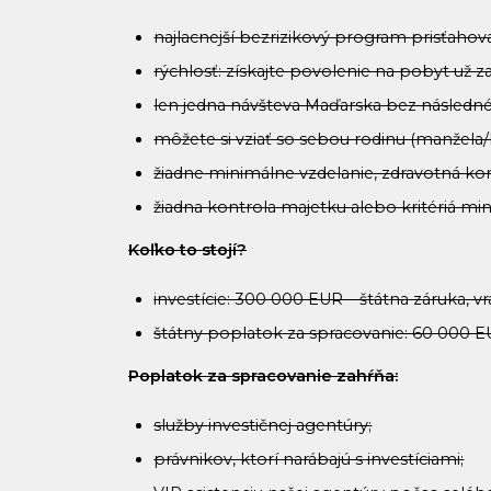
najlacnejší bezrizikový program prisťahov
rýchlosť: získajte povolenie na pobyt už z
len jedna návšteva Maďarska bez násled
môžete si vziať so sebou rodinu (manžela/
žiadne minimálne vzdelanie, zdravotná ko
žiadna kontrola majetku alebo kritériá m
Koľko to stojí?
investície: 300 000 EUR – štátna záruka, v
štátny poplatok za spracovanie: 60 000 EU
Poplatok za spracovanie zahŕňa:
služby investičnej agentúry;
právnikov, ktorí narábajú s investíciami;