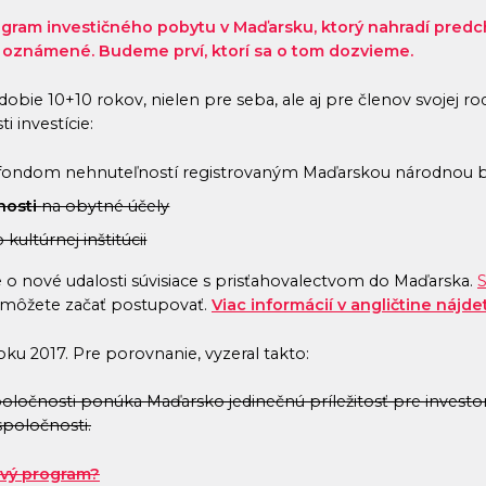
ram investičného pobytu v Maďarsku, ktorý nahradí predch
 oznámené. Budeme prví, ktorí sa o tom dozvieme.
obie 10+10 rokov, nielen pre seba, ale aj pre členov svojej 
 investície:
fondom nehnuteľností registrovaným Maďarskou národnou 
nosti
na obytné účely
kultúrnej inštitúcii
 o nové udalosti súvisiace s prisťahovalectvom do Maďarska.
S
 môžete začať postupovať.
Viac informácií v angličtine nájdet
u 2017. Pre porovnanie, vyzeral takto:
očnosti ponúka Maďarsko jedinečnú príležitosť pre investorov
spoločnosti.
ový program?