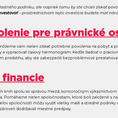
lastného podniku, ale napriek tomu by ste chceli získať p
investovať
– prostredníctvom tejto investície budete mať nár
lenie pre právnické 
omôžeme vám nielen získať potrebné povolenia na pobyt a pr
niky a vypracovať časový harmonogram. Keďže žiadosť o pracovn
nom predstihu, aby ste zabezpečili bezproblémové presťahova
 financie
ch kníh spolu so správou miezd, koncoročným výkazníctvom
ia. Pomáhame nielen spoločnostiam, ktoré boli založené s 
iteľov spoločností môžu využiť všetky malé a stredné podniky
 zároveň dodržiavali miestne predpisy.