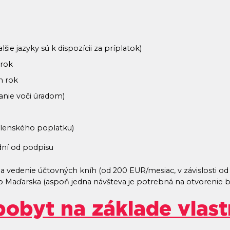
ie jazyky sú k dispozícii za príplatok)
 rok
n rok
anie voči úradom)
členského poplatku)
dní od podpisu
a vedenie účtovných kníh (od 200 EUR/mesiac, v závislosti od
 do Maďarska (aspoň jedna návšteva je potrebná na otvorenie 
pobyt na základe vlas