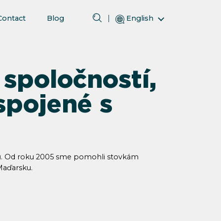
Contact
Blog
English
Magyar (Hungarian)
(Arabic) العربية
spoločností,
(Persian) فارسی
Русский (Russian)
spojené s
Español (Spanish)
Türkçe (Turkish)
简体中文 (Simplified Chinese)
u
. Od roku 2005 sme pomohli stovkám
Maďarsku.