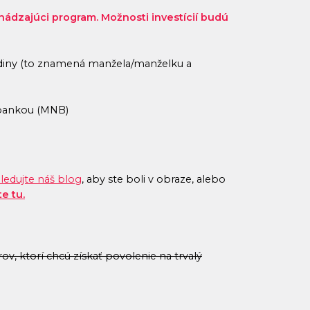
ádzajúci program. Možnosti investícií budú
rodiny (to znamená manžela/manželku a
bankou (MNB)
ledujte náš blog
, aby ste boli v obraze, alebo
e tu.
, ktorí chcú získať povolenie na trvalý