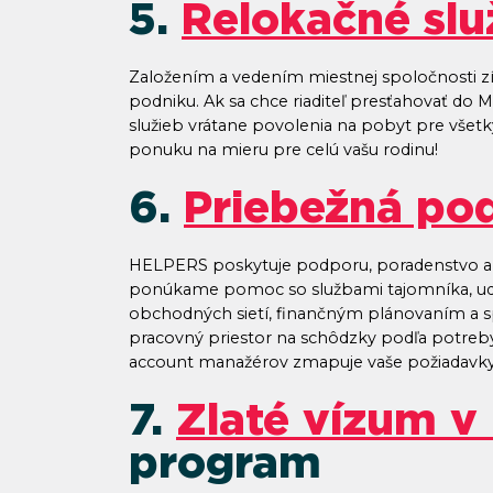
5.
Relokačné slu
Založením a vedením miestnej spoločnosti získ
podniku. Ak sa chce riaditeľ presťahovať 
služieb vrátane povolenia na pobyt pre všet
ponuku na mieru pre celú vašu rodinu!
6.
Priebežná pod
HELPERS poskytuje podporu, poradenstvo a
ponúkame pomoc so službami tajomníka, ude
obchodných sietí, finančným plánovaním a sp
pracovný priestor na schôdzky podľa potreby, 
account manažérov zmapuje vaše požiadavky 
7.
Zlaté vízum v
program