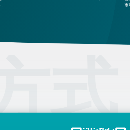
Tanács）承诺将进一步推动电子政务的发展。
许可
市
，但
预
式
方式