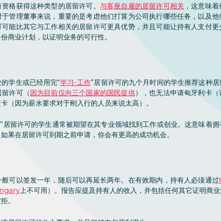
有资格获得这种类型的居留许可。
与客座自雇的居留许可相关
，这意味着
对于管理董事来说，重要的是考虑他们打算为公司执行哪些任务，以及他
可可能比其它与工作相关的居留许可更具优势，并且可能让持有人支付更
一份商业计划，以证明业务的可行性。
的学生或已经用完“
学习-工作
”居留许可的九个月时间的学生推荐这种
居留许可（
因为目前仅向三个国家的国民提供
），也无法申请匈牙利卡（
蓝卡（因为薪水要求对于刚入行的人员来说太高）。
作”居留许可的学生通常被期望在其专业领域找到工作或创业。这意味着
。如果在居留许可到期之前申请，你会有更高的成功机会。
一般可以签发一年，随后可以再延长两年。在有效期内，持有人必须通过
ngary
上不可用）。报告应提及持有人的收入，并包括任何其它证明商业
被拒。