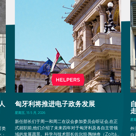
人
匈牙利将推进电子政务发展
星期五, 15 5 月, 2026
星期四
新任部长们于周一和周二在议会参加委员会听证会,在正
式就职前,他们介绍了未来四年对于匈牙利及各自主管领
可类
外
域的发展愿景。科学与技术部长佐尔坦·陶纳奇（Zoltán
化：
自