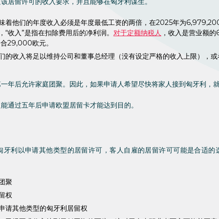
足该居留许可的收入要求，并且能够在匈牙利谋生。
味着他们的年度收入必须是年度最低工资的两倍，在2025年为6,979,200
，“收入”是指在扣除费用后的净利润。
对于定额纳税人
，收入是营业额的
约合29,000欧元。
们的收入将足以维持公司和董事总经理（没有设定严格的收入上限），或
第一年后允许家庭团聚。因此，如果申请人希望尽快将家人接到匈牙利，
只能通过五年后申请欧盟居留卡才能达到目的。
匈牙利以申请其他类型的居留许可，客人自雇的居留许可可能是合适的
团聚
留权
申请其他类型的匈牙利居留权