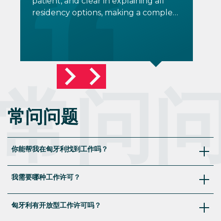
patient, and clear in explaining all
“paprika” and “palacsinta”. I had my
residency options, making a complex
interview at the Hungarian Consulate
process easy to understand. Even
in New York in July 2025 and
though I didn’t proceed with an
received my Hungarian Citizenship in
application, Tala’s guidance helped
March 2026. Learning the language is
me make informed decisions with
difficult enough and having Helpers
confidence. Highly recommend her
Hungary focusing on most of the
常问
and the Helpers team for anyone
“grunt work”, allowed me to quickly
exploring relocation to Hungary!
focus on learning Hungarian.
常问问题
你能帮我在匈牙利找到工作吗？
通常我们不提供工作搜索服务。一旦你找到工作，我们将很
我需要哪种工作许可？
乐意为你处理工作许可和相关的文件手续。
每种基于就业的居留许可都有不同的资格条件，包括学历、
匈牙利有开放型工作许可吗？
预期薪资以及其他多个因素。如果你需要帮助确定哪种许可
最适合你的情况，可以预约与我们专家的咨询。