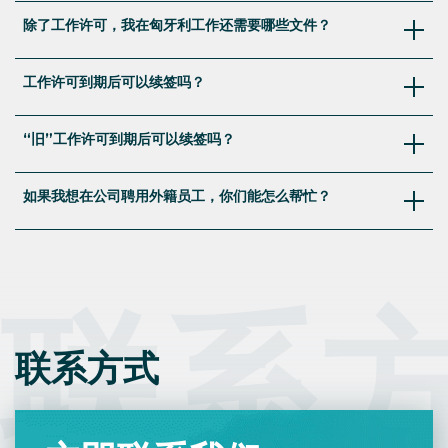
开放型工作许可意味着一种居留许可，让你可以在任何地方
除了工作许可，我在匈牙利工作还需要哪些文件？
工作，换工作时无需申请新的许可。然而，匈牙利的工作许
可并非如此；它们与特定工作挂钩，因此换工作时需要重新
除了工作许可，你还需要个人税号和社会保险号，以便雇主
申请新的许可。
工作许可到期后可以续签吗？
将你加入工资单。你还需要居留许可，我们将与工作许可一
唯一允许在没有提交新居留申请的情况下换雇主的工作型居
起处理这一申请。最后，如果你打算将家人一同带到匈牙
是的，所有工作许可都可以续签。申请必须至少在到期前45
留许可是欧盟蓝卡，但仅限于一年后。此外，这个选项仅适
利，他们也需要依附签证。
“旧”工作许可到期后可以续签吗？
天提交，我们建议你提前至少3个月开始准备相关文件，确
用于
永久居留
者或
投资者
。
保一切准备就绪。
2024年生效的新移民法重新调整了可用的工作许可类型。
如果我想在公司聘用外籍员工，你们能怎么帮忙？
当根据旧法签发的工作许可到期时，可能不再适用。在这种
情况下，工作人员需要选择目前可用的居留许可之一，并申
无论你是否已经有特定的候选人，或者你经常与国际团队合
请新的许可。
作，我们都可以帮助你处理招聘的各个方面——从为员工办
理工作许可和居留许可，到获取税号和社会保险号，做工资
联系
单，甚至处理员工的搬迁及协助其家人办理签证。
联系方式