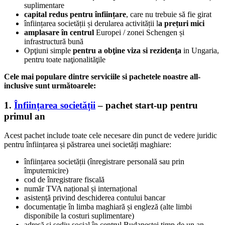
suplimentare
capital redus pentru înființare
, care nu trebuie să fie girat
înființarea societății și derularea activității l
a prețuri mici
amplasare în centrul
Europei / zonei Schengen și
infrastructură bună
Opţiuni simple
pentru a obţine viza si rezidenţa
in Ungaria,
pentru toate naţionalităţile
Cele mai populare dintre serviciile si pachetele noastre all-
inclusive sunt următoarele:
1.
Înființarea societății
– pachet start-up pentru
primul an
Acest pachet include toate cele necesare din punct de vedere juridic
pentru înființarea și păstrarea unei societăți maghiare:
înființarea societății (înregistrare personală sau prin
împuternicire)
cod de înregistrare fiscală
număr TVA național și internațional
asistență privind deschiderea contului bancar
documentație în limba maghiară și engleză (alte limbi
disponibile la costuri suplimentare)
adresă și sediu social în centrul Budapestei timp de un an