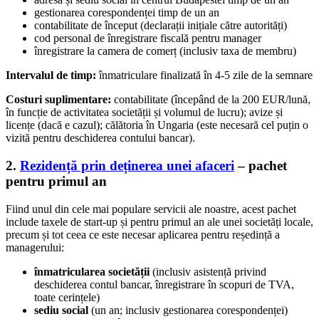
gestionarea corespondenței timp de un an
contabilitate de început (declarații inițiale către autorități)
cod personal de înregistrare fiscală pentru manager
înregistrare la camera de comerț (inclusiv taxa de membru)
Intervalul de timp:
înmatriculare finalizată în 4-5 zile de la semnare
Costuri suplimentare:
contabilitate (începând de la 200 EUR/lună,
în funcție de activitatea societății și volumul de lucru); avize și
licențe (dacă e cazul); călătoria în Ungaria (este necesară cel puțin o
vizită pentru deschiderea contului bancar).
2.
Rezidență prin deținerea unei afaceri
– pachet
pentru primul an
Fiind unul din cele mai populare servicii ale noastre, acest pachet
include taxele de start-up și pentru primul an ale unei societăți locale,
precum și tot ceea ce este necesar aplicarea pentru reședință a
managerului:
înmatricularea societății
(inclusiv asistență privind
deschiderea contul bancar, înregistrare în scopuri de TVA,
toate cerințele)
sediu social
(un an; inclusiv gestionarea corespondenței)