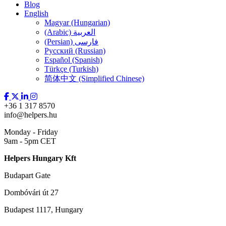
Blog
English
Magyar (Hungarian)
(Arabic) العربية
(Persian) فارسی
Русский (Russian)
Español (Spanish)
Türkçe (Turkish)
简体中文 (Simplified Chinese)
+36 1 317 8570
info@helpers.hu
Monday - Friday
9am - 5pm CET
Helpers Hungary Kft
Budapart Gate
Dombóvári út 27
Budapest 1117, Hungary