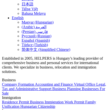
日本語
Tiếng Việt
Bahasa Melayu
English
Magyar (Hungarian)
(Arabic) العربية
(Persian) فارسی
Русский (Russian)
Español (Spanish)
Türkçe (Turkish)
简体中文 (Simplified Chinese)
Established in 2005, HELPERS is Hungary’s leading provider of
comprehensive business and personal services for international
clients. We specialize in business, relocation and immigration
solutions.
Business
Company Formation
Accounting and Finance
Virtual Office
Legal,
Tax and Administrative Support
Business Planning
Businesses For
Sale
Immigration
Residence Permit
Business Immigration
Work Permit
Family
Unification
Hungarian Citizenship