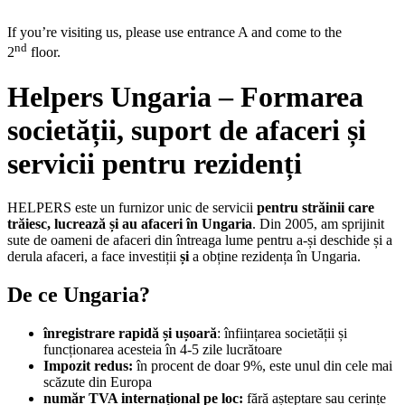
If you’re visiting us, please use entrance A and come to the
nd
2
floor.
Helpers Ungaria – Formarea
societății, suport de afaceri și
servicii pentru rezidenți
HELPERS este un furnizor unic de servicii
pentru străinii care
trăiesc, lucrează și au afaceri în Ungaria
. Din 2005, am sprijinit
sute de oameni de afaceri din întreaga lume pentru a-și deschide și a
derula afaceri, a face investiții
și
a obține rezidența în Ungaria.
De ce Ungaria?
înregistrare rapidă și ușoară
: înființarea societății și
funcționarea acesteia în 4-5 zile lucrătoare
Impozit redus:
în procent de doar 9%, este unul din cele mai
scăzute din Europa
număr TVA internațional pe loc:
fără așteptare sau cerințe