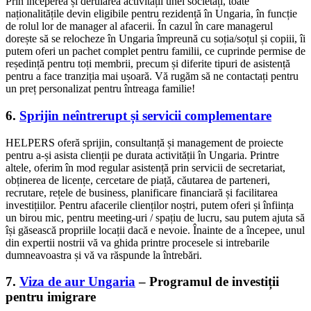
Prin începerea și derularea activității unei societăți, toate
naționalitățile devin eligibile pentru rezidență în Ungaria, în funcție
de rolul lor de manager al afacerii. În cazul în care managerul
dorește să se relocheze în Ungaria împreună cu soția/soțul și copiii, îi
putem oferi un pachet complet pentru familii, ce cuprinde permise de
reședință pentru toți membrii, precum și diferite tipuri de asistență
pentru a face tranziția mai ușoară. Vă rugăm să ne contactați pentru
un preț personalizat pentru întreaga familie!
6.
Sprijin neîntrerupt și servicii complementare
HELPERS oferă sprijin, consultanță și management de proiecte
pentru a-și asista clienții pe durata activității în Ungaria. Printre
altele, oferim în mod regular asistență prin servicii de secretariat,
obținerea de licențe, cercetare de piață, căutarea de parteneri,
recrutare, rețele de business, planificare financiară și facilitarea
investițiilor. Pentru afacerile clienților noștri, putem oferi și înființa
un birou mic, pentru meeting-uri / spațiu de lucru, sau putem ajuta să
își găsească propriile locații dacă e nevoie. Înainte de a începee, unul
din expertii nostrii vă va ghida printre procesele si intrebarile
dumneavoastra și vă va răspunde la întrebări.
7.
Viza de aur Ungaria
– Programul de investiții
pentru imigrare