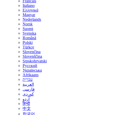
Français
Italiano
Ελληνικά
Magyar
Nederlands
Norsk
Suomi
Svenska
Română
Polski
Türkçe
Slovenčina
Slovenščina
Srpskohrvatski
Русский
Українська
Afrikaans
עברית
العربية
فارسی
کوردی
اُردو
हिन्दी
中文
한국어