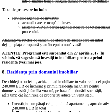
într-o singură tranșă, singură dumneavoastră chelutială!
Taxa de procesare include:
serviciile agenției de investiții;
avocații care se ocupă de investiții;
asistență VIP din partea agenției noastre pe tot parcursul
procesului.
Alăturăți-vă sutelor de oameni de afaceri de succes care au intrat
deja pe piața europeană și au început o nouă viață!
ATENȚIE: Programul este suspendat din 27 aprilie 2017. În
schimb, vă sugerăm să investiți în imobiliare pentru a primi
rezidența (vezi mai jos).
8.
Rezidența prin domeniul imobiliar
Deschideți o societate, achiziționați imobiliare în valoare de cel puțin
240.000 EUR de închiriat și primiți rezidență maghiară pentru
dumneavoastră și familia voastră, pe baza funcționării societății,
atâta timp cât închirirea de proprietăți aduce un venit stabil.
Investiție:
cumpărați cel puțin două apartamente, aproximativ
240.000 EUR în total