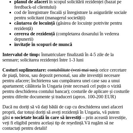
planul de afaceri
în scopul solicitării rezidenței (bazat pe
feedback-ul clientului)
cod de înregistrare fiscală și înregistrare la asigurările sociale
pentru solicitant (managerul societății)
căutarea de locuință
(găsirea de locuințe potrivite pentru
rezidență)
cererea de rezidență
(completarea dosarului în vederea
depunerii)
invitație în scopuri de muncă
Intervalul de timp:
înmatriculare finalizată în 4-5 zile de la
semnare; solicitarea rezidenței între 1-3 luni
Costuri suplimentare:
contabilitate (vezi mai sus);
orice cercetare
de piață, birou, sau depozit personal, sau alte investiții necesare
pentru afacere; închirierea sau cumpărarea unei case sau a unui
apartament; călătoria în Ungaria (este necesară cel puțin o vizită
pentru deschiderea contului bancar); costurile de aplicare și costurile
pentru diferite documente și traduceri (aprox. 100-200 EUR)
Dacă nu doriți să vă dați bătăi de cap cu deschiderea unei afaceri
proprii, dar totuși doriți să aveți rezidență în Ungaria, vă putem
găsi
o societate locală în care să investiți
– prin această investiție,
veți fi eligibil pentru același tip de reședință.Vă rugăm să ne
contactați pentru detalii!