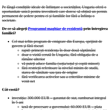
Pe lângă condițiile ideale de înființare a societăților, Ungaria oferă o
oportunitate unică pentru investitorii care doresc să obțină un permis
permanent de ședere pentru ei și familiile lor fără a înființa o
societate.
De ce să alegeți
Programul maghiar de rezidență
prin întregirea
familiei?
Cel mai ieftin program de emigrare din Europa, sprijinit de
guvern și fără riscuri
rapid: primești rezidența în doar două săptămâni
doar o vizită cerută în Ungaria, fără obligația de a
rămâne ulterior
vă puteți aduce familia (soția/soțul și copiii minori)
fără restricții referitoare la nivelul minim de studii,
starea de sănătate sau țara de origine
fără verificarea activelor sau a criteriilor minime de
venit net
Cât costă?
investiția: 300.000 EUR – garantat de stat, rambursat integral
în 5 ani
taxă de procesare a guvernului: 60.000 EUR – plata