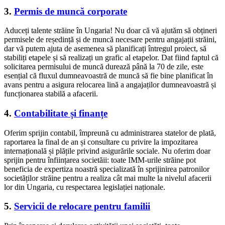
3.
Permis de muncă corporate
Aduceți talente străine în Ungaria! Nu doar că vă ajutăm să obțineri
permisele de reședință și de muncă necesare pentru angajații străini,
dar vă putem ajuta de asemenea să planificați întregul proiect, să
stabiliți etapele și să realizați un grafic al etapelor. Dat fiind faptul că
solicitarea permisului de muncă durează până la 70 de zile, este
esențial că fluxul dumneavoastră de muncă să fie bine planificat în
avans pentru a asigura relocarea lină a angajaților dumneavoastră și
funcționarea stabilă a afacerii.
4.
Contabilitate și finanțe
Oferim sprijin contabil, împreună cu administrarea statelor de plată,
raportarea la final de an și consultare cu privire la impozitarea
internațională și plățile privind asigurările sociale. Nu oferim doar
sprijin pentru înființarea societăii: toate IMM-urile străine pot
beneficia de expertiza noastră specializată în sprijinirea patronilor
societăților străine pentru a realiza cât mai multe la nivelul afacerii
lor din Ungaria, cu respectarea legislației naționale.
5.
Servicii de relocare pentru familii