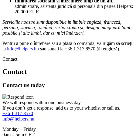
Înființarea societății și întreținere timp de un an
,
administrare, asistență juridică și personală din partea Helpers:
20.000 EUR
Serviciile noastre sunt disponibile în limbile engleză, franceză,
persană, slovacă, română, serbo-croată și, desigur, maghiară.Sunt
posibile și alte limbi, dar cu mici întârzieri.
Pentru a pune o întrebare sau a plasa o comandă, vă rugăm să scrieți
la
info@helpers.hu
sau sunați la +36.1.317.8570 (în engleză).
Contact
Contact
Contact us today
We will respond within one business day.
If you don’t get a response, add us to your whitelist or call us.
+36 1 317 8570
info@helpers.hu
Monday – Friday
9am – 5pm CET