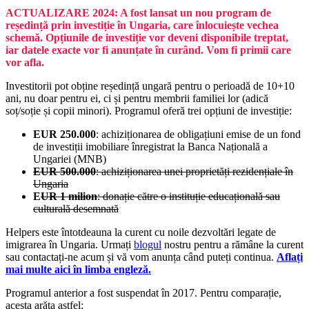
ACTUALIZARE 2024: A fost lansat un nou program de
reședință prin investiție în Ungaria, care înlocuiește vechea
schemă. Opțiunile de investiție vor deveni disponibile treptat,
iar datele exacte vor fi anunțate în curând. Vom fi primii care
vor afla.
Investitorii pot obține reședință ungară pentru o perioadă de 10+10
ani, nu doar pentru ei, ci și pentru membrii familiei lor (adică
soț/soție și copii minori). Programul oferă trei opțiuni de investiție:
EUR 250.000
: achiziționarea de obligațiuni emise de un fond
de investiții imobiliare înregistrat la Banca Națională a
Ungariei (MNB)
EUR 500.000
: achiziționarea unei proprietăți rezidențiale în
Ungaria
E
UR 1 milion
: donație către o instituție educațională sau
culturală desemnată
Helpers este întotdeauna la curent cu noile dezvoltări legate de
imigrarea în Ungaria. Urmați
blogul
nostru pentru a rămâne la curent
sau contactați-ne acum și vă vom anunța când puteți continua.
Aflați
mai multe aici în limba engleză.
Programul anterior a fost suspendat în 2017. Pentru comparație,
acesta arăta astfel: