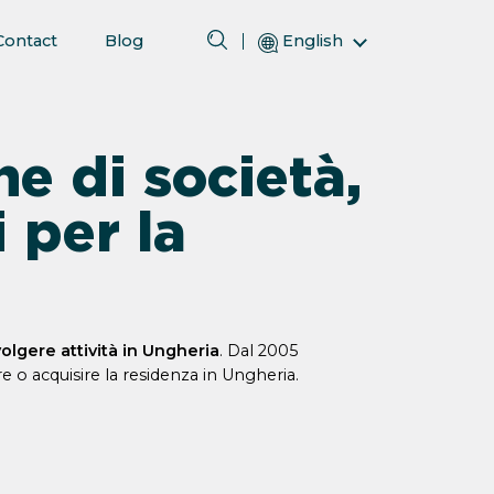
Contact
Blog
English
Magyar (Hungarian)
(Arabic) العربية
e di società,
(Persian) فارسی
Русский (Russian)
 per la
Español (Spanish)
Türkçe (Turkish)
简体中文 (Simplified Chinese)
volgere attività in Ungheria
. Dal 2005
e o acquisire la residenza in Ungheria.