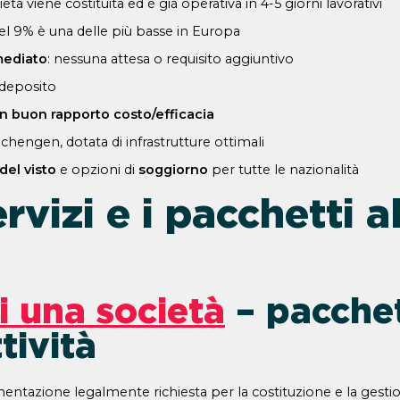
cietà viene costituita ed è già operativa in 4-5 giorni lavorativi
del 9% è una delle più basse in Europa
mediato
: nessuna attesa o requisito aggiuntivo
 deposito
n buon rapporto costo/efficacia
chengen, dotata di infrastrutture ottimali
 del visto
e opzioni di
soggiorno
per tutte le nazionalità
rvizi e i pacchetti a
i una società
– pacchet
tività
tazione legalmente richiesta per la costituzione e la gestio