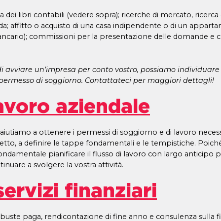
 dei libri contabili (vedere sopra); ricerche di mercato, ricerca d
enda; affitto o acquisto di una casa indipendente o di un appart
ancario); commissioni per la presentazione delle domande e cos
i avviare un’impresa per conto vostro, possiamo individuar
ermesso di soggiorno. Contattateci per maggiori dettagli!
avoro aziendale
aiutiamo a ottenere i permessi di soggiorno e di lavoro necessar
tto, a definire le tappe fondamentali e le tempistiche. Poiché
fondamentale pianificare il flusso di lavoro con largo anticipo
nuare a svolgere la vostra attività.
ervizi finanziari
e buste paga, rendicontazione di fine anno e consulenza sulla f