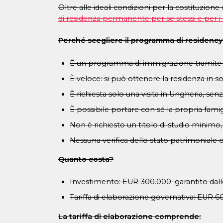
Oltre alle ideali condizioni per la costituzione
di residenza permanente per se stessi e per i l
Perché scegliere il programma di residen
È un programma di immigrazione tramite ti
È veloce: si può ottenere la residenza in 
È richiesta solo una visita in Ungheria, s
È possibile portare con sé la propria famigl
Non è richiesto un titolo di studio minimo,
Nessuna verifica dello stato patrimoniale o 
Quanto costa?
Investimento: EUR 300.000: garantito dal
Tariffa di elaborazione governativa: EUR 
La tariffa di elaborazione comprende: