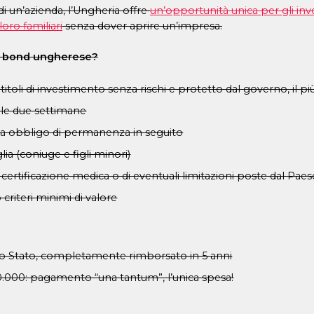
 di un’azienda, l’Ungheria offre
un’opportunità unica per gli in
oro familiari
senza dover aprire un’impresa.
cy bond ungherese?
toli di investimento senza rischi e protetto dal governo, il 
sole due settimane
enza obbligo di permanenza in seguito
ia (coniuge e figli minori)
 certificazione medica o di eventuali limitazioni poste dal Paes
criteri minimi di valore
lo Stato, completamente rimborsato in 5 anni
60.000: pagamento “una tantum”, l’unica spesa!