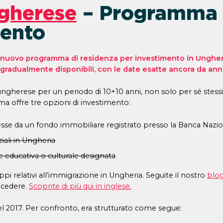
ngherese
– Programma 
mento
uovo programma di residenza per investimento in Ungheria
radualmente disponibili, con le date esatte ancora da annu
 ungherese per un periodo di 10+10 anni, non solo per sé stess
mma offre tre opzioni di investimento:
messe da un fondo immobiliare registrato presso la Banca Na
ziali in Ungheria
ne educativa o culturale designata
ppi relativi all’immigrazione in Ungheria. Seguite il nostro
blo
ocedere.
Scoprite di più qui in inglese.
 2017. Per confronto, era strutturato come segue: