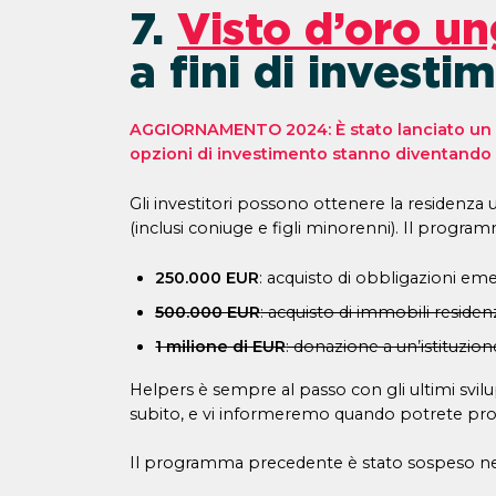
7.
Visto d’oro u
a fini di investi
AGGIORNAMENTO 2024: È stato lanciato un n
opzioni di investimento stanno diventando g
Gli investitori possono ottenere la residenza
(inclusi coniuge e figli minorenni). Il progra
250.000 EUR
: acquisto di obbligazioni e
500.000 EUR
: acquisto di immobili residen
1 milione di EUR
: donazione a un’istituzio
Helpers è sempre al passo con gli ultimi svilu
subito, e vi informeremo quando potrete pr
Il programma precedente è stato sospeso nel