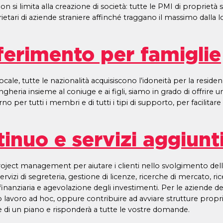
on si limita alla creazione di società: tutte le PMI di proprietà
tari di aziende straniere affinché traggano il massimo dalla lor
sferimento per famiglie
cale, tutte le nazionalità acquisiscono l’idoneità per la residen
n Ungheria insieme al coniuge e ai figli, siamo in grado di offrir
 per tutti i membri e di tutti i tipi di supporto, per facilitar
inuo e servizi aggiunti
t management per aiutare i clienti nello svolgimento delle loro
rvizi di segreteria, gestione di licenze, ricerche di mercato, ri
finanziaria e agevolazione degli investimenti. Per le aziende dei
 o lavoro ad hoc, oppure contribuire ad avviare strutture proprie,
di un piano e risponderà a tutte le vostre domande.