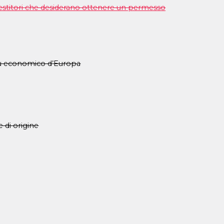
vestitori che desiderano ottenere un permesso
più economico d’Europa
e di origine