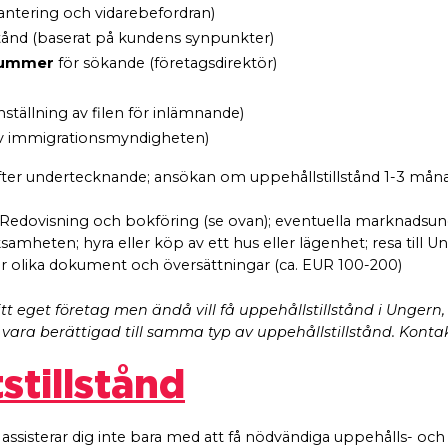
hantering och vidarebefordran)
tånd (baserat på kundens synpunkter)
snummer
för sökande (företagsdirektör)
tällning av filen för inlämnande)
t av immigrationsmyndigheten)
efter undertecknande; ansökan om uppehållstillstånd 1-3 mån
Redovisning och bokföring (se ovan); eventuella marknadsund
samheten; hyra eller köp av ett hus eller lägenhet; resa till 
r olika dokument och översättningar (ca. EUR 100-200)
tt eget företag men ändå vill få uppehållstillstånd i Ungern, 
ara berättigad till samma typ av uppehållstillstånd. Kontak
stillstånd
 assisterar dig inte bara med att få nödvändiga uppehålls- och 