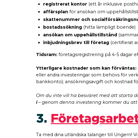
registrerat kontor
(ett år inklusive post
affärsplan
för ansökan om uppehållstills
skattenummer och socialförsäkring
bostadssökning
(hitta lämpligt boende)
ansökan om uppehållstillstånd
(sammans
inbjudningsbrev till företag
(certifiera
Tidsram:
företagsregistrering på 4-5 dagar 
Ytterligare kostnader som kan förväntas:
eller andra investeringar som behövs för verk
bankkonto); ansökningsavgift och kostnad fö
Om du inte vill ha besväret med att starta di
i
– genom denna investering kommer du att v
3.
Företagsarbet
Ta med dina utländska talanger till Ungern! Vi