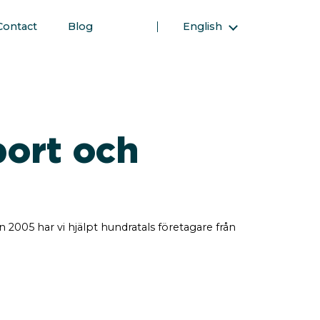
Contact
Blog
English
Magyar (Hungarian)
(Arabic) العربية
(Persian) فارسی
Русский (Russian)
port och
Español (Spanish)
Türkçe (Turkish)
简体中文 (Simplified Chinese)
n 2005 har vi hjälpt hundratals företagare från