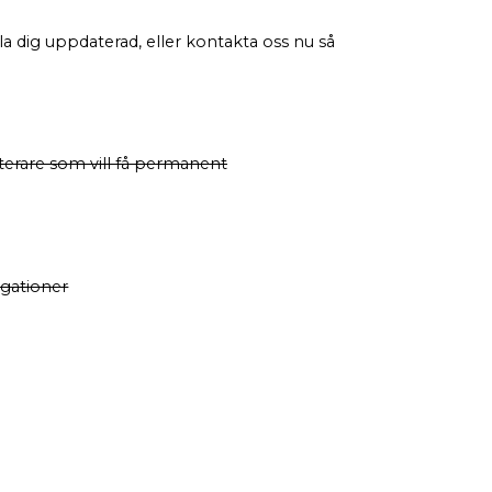
lla dig uppdaterad, eller kontakta oss nu så
terare som vill få permanent
igationer