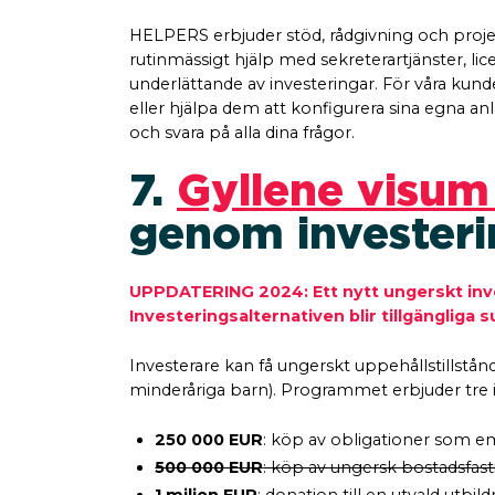
HELPERS erbjuder stöd, rådgivning och projek
rutinmässigt hjälp med sekreterartjänster, li
underlättande av investeringar. För våra kunde
eller hjälpa dem att konfigurera sina egna 
och svara på alla dina frågor.
7.
Gyllene visum
genom investeri
UPPDATERING 2024: Ett nytt ungerskt inve
Investeringsalternativen blir tillgänglig
Investerare kan få ungerskt uppehållstillstånd
minderåriga barn). Programmet erbjuder tre i
250 000 EUR
: köp av obligationer som em
500 000 EUR
: köp av ungersk bostadsfast