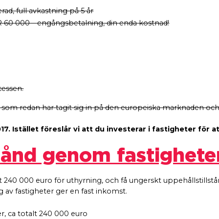
rad, full avkastning på 5 år
R 60 000 – engångsbetalning, din enda kostnad!
cessen.
som redan har tagit sig in på den europeiska marknaden och e
Istället föreslår vi att du investerar i fastigheter för at
stånd genom fastighete
t 240 000 euro för uthyrning, och få ungerskt uppehållstillstånd
 av fastigheter ger en fast inkomst.
r, ca totalt 240 000 euro