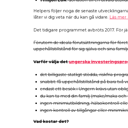
1 miljon EUR
: donation till en utvald utbild
Helpers följer noga de senaste utvecklingarna r
låter vi dig veta när du kan gå vidare.
Läs mer 
Det tidigare programmet avbröts 2017. För jäm
Förutom de ideala förutsättningarna för för
uppehållstillstånd för sig själva och sina familj
Varför välja det
ungerska investeringspr
det billigaste statligt stödda, riskfria p
snabbt: få uppehållstillstånd på bara två 
endast ett besök i Ungern krävs utan obliga
du kan ta med din familj (make/maka och 
ingen minimiutbildning, hälsokontroll elle
ingen kontroll av tillgångar eller minimikr
Vad kostar det?