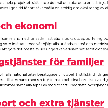
era hela projektet, sätta upp delmål och utarbeta en tidslinj
aneras i god tid för att säkerställa en smidig omlokalisering av di
och ekonomi
 tillsammans med löneadministration, bokslutsrapportering o
etag som inrättats med vår hjälp: alla utländska små och medelst
are att göra det mesta av sin ungerska verksamhet samtidigt s
stjänster för familjer
lir alla nationaliteter berättigade till uppehållstillstånd i Ung
gern tillsammans med sin fru/sin man och sina barn, kan vi erb
medlemmar samt alla typer av stöd för att underlätta övergånge
rt och extra tjänster