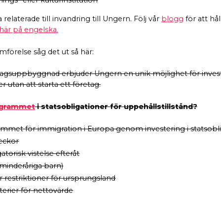
nings- eller kulturinstitution
elaterade till invandring till Ungern. Följ vår
blogg
för att hå
här på engelska.
förelse såg det ut så här:
etagsuppbyggnad erbjuder Ungern en unik möjlighet för inves
er utan att starta ett företag.
ogrammet
i statsobligationer för uppehållstillstånd?
rogrammet för immigration i Europa genom investering i statsobl
veckor
torisk vistelse efteråt
minderåriga barn)
r restriktioner för ursprungsland
iterier för nettovärde