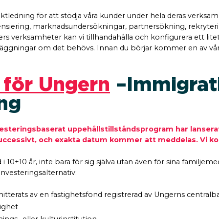
tledning för att stödja våra kunder under hela deras verksamh
censiering, marknadsundersökningar, partnersökning, rekryteri
rs verksamheter kan vi tillhandahålla och konfigurera ett lite
anläggningar om det behövs. Innan du börjar kommer en av vår
 för Ungern
– Immigra
ng
steringsbaserat uppehållstillståndsprogram har lanserat
a successivt, och exakta datum kommer att meddelas. Vi k
 i 10+10 år, inte bara för sig själva utan även för sina famil
nvesteringsalternativ:
itterats av en fastighetsfond registrerad av Ungerns central
ighet