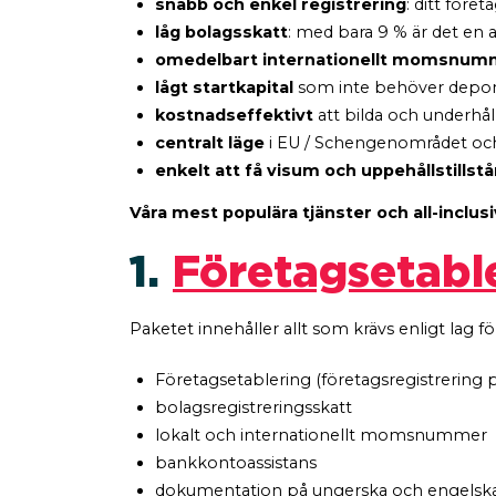
snabb och enkel registrering
: ditt för
låg bolagsskatt
: med bara 9 % är det en a
omedelbart internationellt momsnum
lågt startkapital
som inte behöver depo
kostnadseffektivt
att bilda och underhål
centralt läge
i EU / Schengenområdet och 
enkelt att få visum och uppehållstillst
Våra mest populära tjänster och all-inclus
1.
Företagsetabl
Paketet innehåller allt som krävs enligt lag fö
Företagsetablering (företagsregistrering p
bolagsregistreringsskatt
lokalt och internationellt momsnummer
bankkontoassistans
dokumentation på ungerska och engelska (a