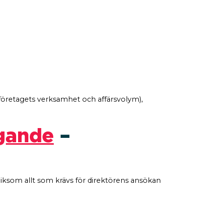
företagets verksamhet och affärsvolym),
ägande
–
 liksom allt som krävs för direktörens ansökan