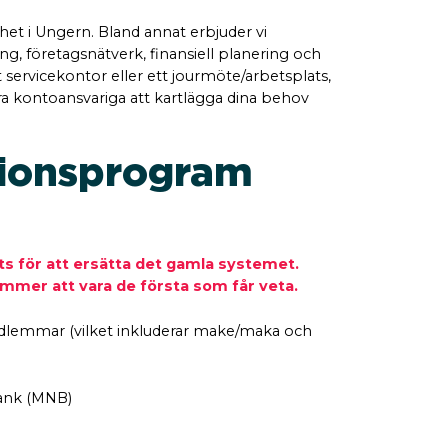
et i Ungern. Bland annat erbjuder vi
ng, företagsnätverk, finansiell planering och
t servicekontor eller ett jourmöte/arbetsplats,
a kontoansvariga att kartlägga dina behov
tionsprogram
s för att ersätta det gamla systemet.
ommer att vara de första som får veta.
jemedlemmar (vilket inkluderar make/maka och
bank (MNB)