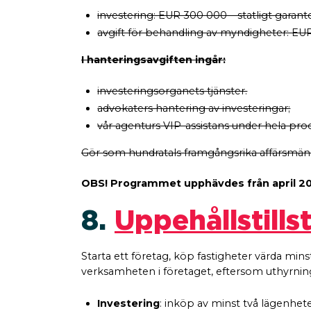
investering: EUR 300 000 – statligt garante
avgift för behandling av myndigheter: EU
I hanteringsavgiften ingår:
investeringsorganets tjänster.
advokaters hantering av investeringar;
vår agenturs VIP-assistans under hela pro
Gör som hundratals framgångsrika affärsmän 
OBS! Programmet upphävdes från april 2017. 
8.
Uppehållstill
Starta ett företag, köp fastigheter värda mins
verksamheten i företaget, eftersom uthyrning
Investering
: inköp av minst två lägenhete