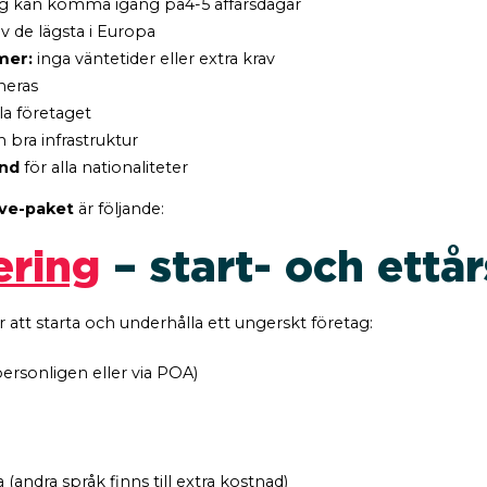
etag kan komma igång på4-5 affärsdagar
v de lägsta i Europa
mer:
inga väntetider eller extra krav
neras
la företaget
bra infrastruktur
ånd
för alla nationaliteter
ive-paket
är följande:
ering
– start- och ettå
r att starta och underhålla ett ungerskt företag:
ersonligen eller via POA)
ndra språk finns till extra kostnad)