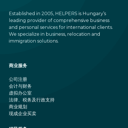
Established in 2005, HELPERS is Hungary’s
leading provider of comprehensive business
and personal services for international clients.
We specialize in business, relocation and
immigration solutions.
商业服务
公司注册
会计与财务
虚拟办公室
法律、税务及行政支持
商业规划
现成企业买卖