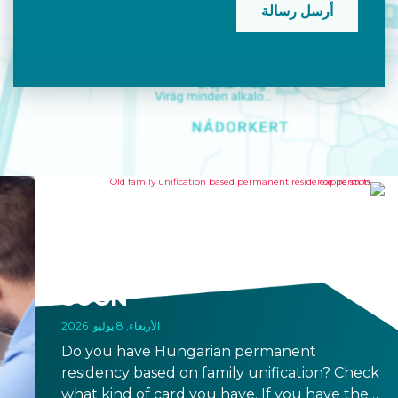
OLD FAMILY UNIFICATION
BASED PERMANENT
RESIDENCE PERMITS EXPIRE
SOON
الأربعاء, 8 يوليو, 2026
Do you have Hungarian permanent
residency based on family unification? Check
what kind of card you have. If you have the