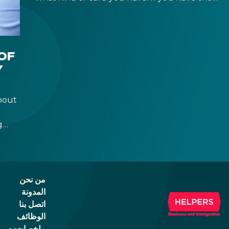
old, laminated card that was issued between
August 3, 2016 and August 2, 2021, instead of
the newer, plastic one, it will expire as of
August 3, 2026. Other permits remain valid.
OF
Y
bout
g
r
 a
من نحن
المدونة
اتصل بنا
الوظائف
ملخصات