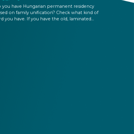
 you have Hungarian permanent residency
sed on family unification? Check what kind of
rd you have. If you have the old, laminated
rd that was issued between August 3, 2016
d August 2, 2021, instead of the newer, plastic
e, it will expire as of August 3, 2026. Other
rmits remain valid.