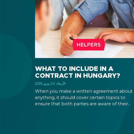
WHAT TO INCLUDE IN A
CONTRACT IN HUNGARY?
الأربعاء, 24 يونيو, 2026
When you make a written agreement about
anything, it should cover certain topics to
ensure that both parties are aware of their
rights and obligations. If there is a dispute in 
future, it can be settled based on the terms la
out in the contract and in the relevant law.