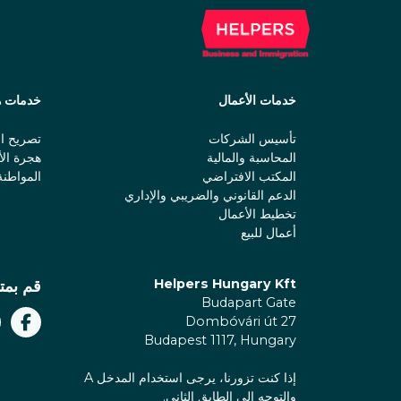
خدمات الأعمال
خدمات ه
تأسيس الشركات
تصريح ال
المحاسبة والمالية
هجرة الأ
المكتب الافتراضي
المواطنة
الدعم القانوني والضريبي والإداري
تخطيط الأعمال
أعمال للبيع
Helpers Hungary Kft
قم بمتا
Budapart Gate
Dombóvári út 27
Budapest 1117, Hungary
إذا كنت تزورنا، يرجى استخدام المدخل A
والتوجه إلى الطابق الثاني.