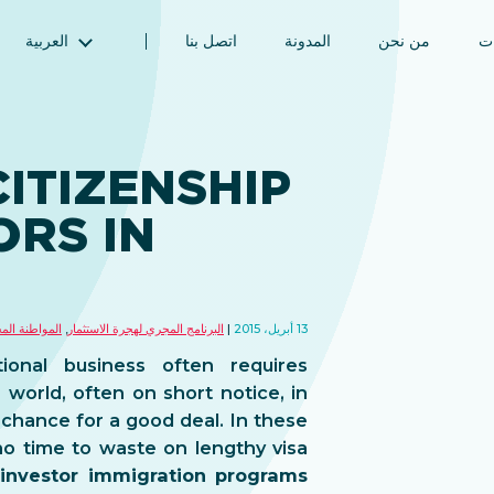
ات
من نحن
المدونة
اتصل بنا
العربية
English (الإنجليزية)
Magyar (المجرية)
فارسی (الفارسية)
ITIZENSHIP
Русский (الروسية)
ORS IN
Español (الإسبانية)
Türkçe (تركية)
简体中文 (الصينية المبسطة)
13 أبريل، 2015
البرنامج المجري لهجرة الاستثمار
,
المواطنة الم
tional business often requires
world, often on short notice, in
 chance for a good deal. In these
 no time to waste on lengthy visa
n
investor immigration programs