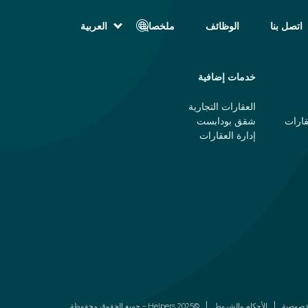
اتصل بنا
الوظائف
ملخصات
العربية
English (الإنجليزية)
Magyar (المجرية)
فارسی (الفارسية)
خدمات إضافية
Русский (الروسية)
Español (الإسبانية)
العقارات التجارية
Türkçe (تركية)
قارات
شقق بودابست
简体中文 (الصينية المبسطة)
إدارة العقارات
خصوصية
الأحكام والشروط
©2025 Helpers – جميع الحقوق محفوظة