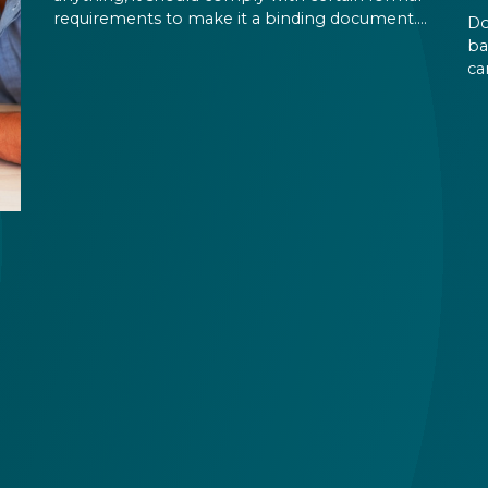
requirements to make it a binding document.
Do
You are expected to put your signature and
ba
initials in specific places, provide appropriate
ca
attestation, and use a blue ink pen.
ca
an
on
pe
the
id