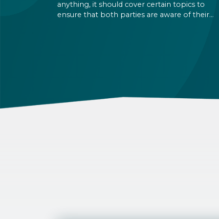
anything, it should cover certain topics to
ensure that both parties are aware of their
rights and obligations. If there is a dispute in 
future, it can be settled based on the terms la
out in the contract and in the relevant law.