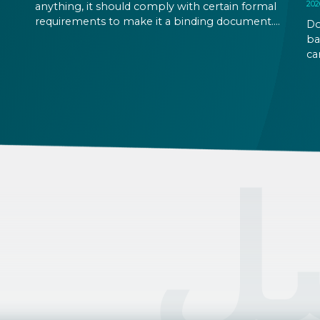
anything, it should comply with certain formal
requirements to make it a binding document.
Do
the
You are expected to put your signature and
ba
id
initials in specific places, provide appropriate
ca
attestation, and use a blue ink pen.
ca
an
on
pe
صل