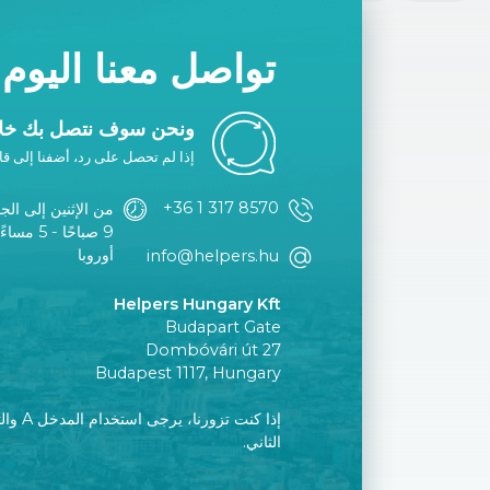
تواصل معنا اليوم
ونحن سوف نتصل بك خلا
إذا لم تحصل على رد، أضفنا إلى قائ
+36 1 317 8570
من الإثنين إلى الج
9 صباحًا 
أوروبا
info@helpers.hu
Helpers Hungary Kft
Budapart Gate
Dombóvári út 27
Budapest 1117, Hungary
إذا كنت تز
الثاني.