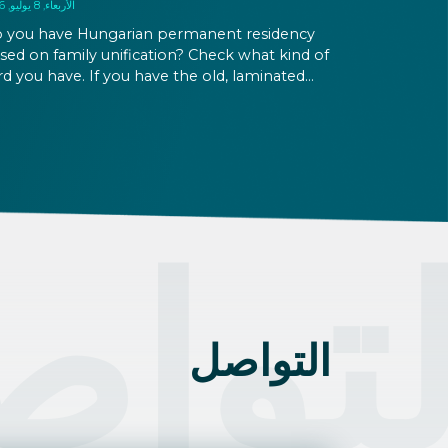
الأربعاء, 8 يوليو, 2026
 you have Hungarian permanent residency
sed on family unification? Check what kind of
rd you have. If you have the old, laminated
rd that was issued between August 3, 2016
d August 2, 2021, instead of the newer, plastic
e, it will expire as of August 3, 2026. Other
rmits remain valid.
لتوا
التواصل