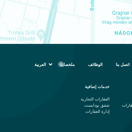
اتصل بنا
الوظائف
ملخصات
العربية
English (الإنجليزية)
Magyar (المجرية)
فارسی (الفارسية)
خدمات إضافية
Русский (الروسية)
Español (الإسبانية)
العقارات التجارية
Türkçe (تركية)
قارات
شقق بودابست
简体中文 (الصينية المبسطة)
إدارة العقارات