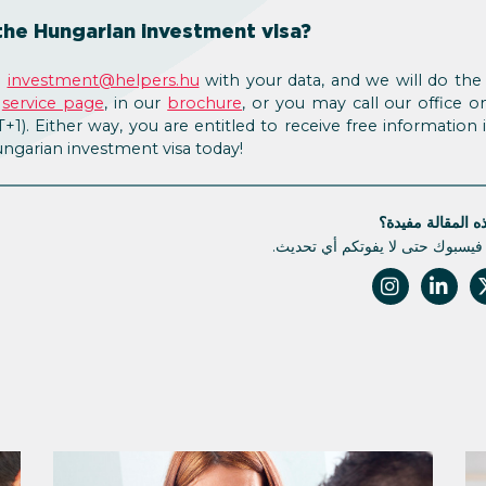
the Hungarian investment visa?
o
investment@helpers.hu
with your data, and we will do the 
r
service page
, in our
brochure
, or you may call our office o
T+1). Either way, you are entitled to receive free information
ungarian investment visa today!
 المقالة مفيدة؟
 فيسبوك حتى لا يفوتكم أي تحديث.