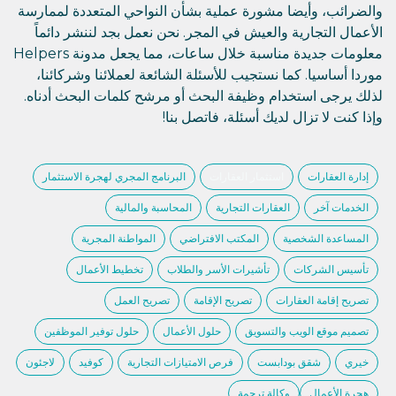
والضرائب، وأيضا مشورة عملية بشأن النواحي المتعددة لممارسة
الأعمال التجارية والعيش في المجر. نحن نعمل بجد لننشر دائماً
معلومات جديدة مناسبة خلال ساعات، مما يجعل مدونة Helpers
موردا أساسيا. كما نستجيب للأسئلة الشائعة لعملائنا وشركائنا،
لذلك يرجى استخدام وظيفة البحث أو مرشح كلمات البحث أدناه.
وإذا كنت لا تزال لديك أسئلة، فاتصل بنا!
إدارة العقارات
استثمار العقارات
البرنامج المجري لهجرة الاستثمار
الخدمات آخر
العقارات التجارية
المحاسبة والمالية
المساعدة الشخصية
المكتب الافتراضي
المواطنة المجرية
تأسيس الشركات
تأشيرات الأسر والطلاب
تخطيط الأعمال
تصريح إقامة العقارات
تصريح الإقامة
تصريح العمل
تصميم موقع الويب والتسويق
حلول الأعمال
حلول توفير الموظفين
خيري
شقق بودابست
فرص الامتيازات التجارية
كوفيد
لاجئون
هجرة الأعمال
وكالة ترجمة