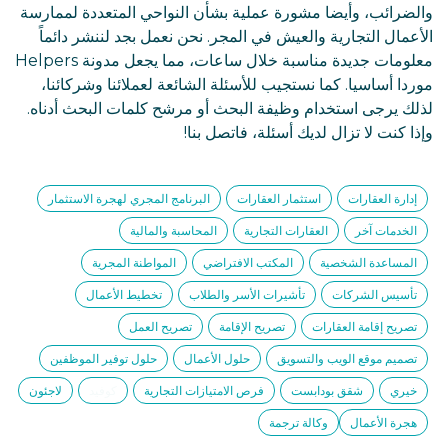
والضرائب، وأيضا مشورة عملية بشأن النواحي المتعددة لممارسة
الأعمال التجارية والعيش في المجر. نحن نعمل بجد لننشر دائماً
معلومات جديدة مناسبة خلال ساعات، مما يجعل مدونة Helpers
موردا أساسيا. كما نستجيب للأسئلة الشائعة لعملائنا وشركائنا،
لذلك يرجى استخدام وظيفة البحث أو مرشح كلمات البحث أدناه.
وإذا كنت لا تزال لديك أسئلة، فاتصل بنا!
إدارة العقارات
استثمار العقارات
البرنامج المجري لهجرة الاستثمار
الخدمات آخر
العقارات التجارية
المحاسبة والمالية
المساعدة الشخصية
المكتب الافتراضي
المواطنة المجرية
تأسيس الشركات
تأشيرات الأسر والطلاب
تخطيط الأعمال
تصريح إقامة العقارات
تصريح الإقامة
تصريح العمل
تصميم موقع الويب والتسويق
حلول الأعمال
حلول توفير الموظفين
خيري
شقق بودابست
فرص الامتيازات التجارية
كوفيد
لاجئون
هجرة الأعمال
وكالة ترجمة