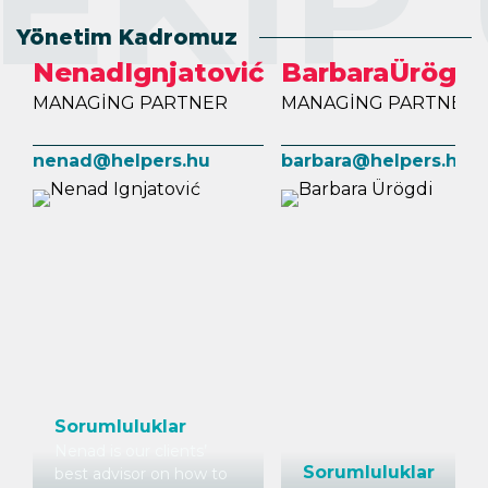
EKIP
Yönetim Kadromuz
Nenad
Ignjatović
Barbara
Ürögdi
MANAGING PARTNER
MANAGING PARTNER
nenad@helpers.hu
barbara@helpers.hu
Sorumluluklar
Nenad is our clients’
Sorumluluklar
best advisor on how to