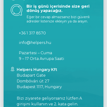
Bir iş günü içerisinde size geri
dönüş yapacağız.
Eğer bir cevap almazsanız bizi güvenli
adresler listenize ekleyin ya da arayın.
+36 1 317 8570
info@helpers.hu
Pazartesi – Cuma
9 – 17 Orta Avrupa Saati
Helpers Hungary Kft
Budapart Gate
Dombóvári út 27
Budapest 1117, Hungary
Bizi ziyarete geliyorsanız lütfen A
girişini kullanın ve 2. kata gelin.