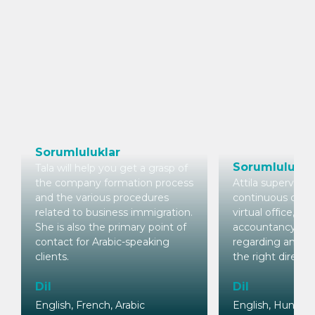
Sorumluluklar
Sorumlulukla
Tala will help you get a grasp of
the company formation process
Attila supervises
and the various procedures
continuous conta
related to business immigration.
virtual office, ma
She is also the primary point of
accountancy. Sh
contact for Arabic-speaking
regarding any of
clients.
the right directio
Dil
Dil
English, French, Arabic
English, Hungari