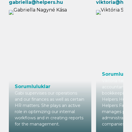
gabriella@helpers.hu
viktoria@help
Sorumluluk
Viktória takes 
Sorumluluklar
accountancy 
Gabi supervises our operations
bookkeeping f
and our finances as well as certain
Helpers Hunga
HR matters. She plays an active
Helpers Financ
role in optimizing our internal
manages payro
workflows and in creating reports
administration
for the management.
companies.