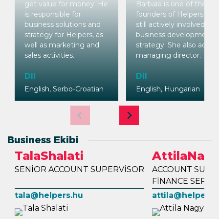
get value for money. He
Barbara is one of the ori
is responsible for
founders of Helpers who
business solutions and
still actively involved in
strategy for Helpers, as
business development 
well as marketing and
strategy. She also acts a
sales activities.
managing director.
Dil
Dil
English, Serbo-Croatian
English, Hungarian
Business Ekibi
Tala
Shalati
Attila
Nag
SENIOR ACCOUNT SUPERVISOR
ACCOUNT SUPER
FINANCE SERVI
tala@helpers.hu
attila@helpers.