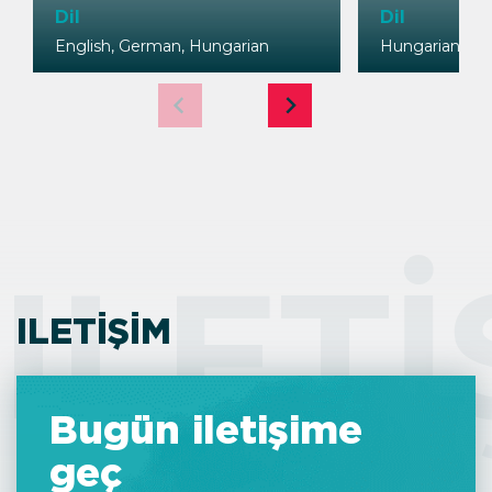
Dil
Dil
English, German, Hungarian
Hungarian, Eng
ILETI
ILETIŞIM
Bugün iletişime
geç