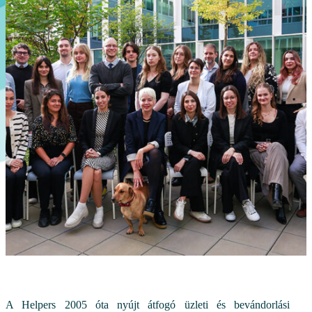
A Helpers 2005 óta nyújt átfogó üzleti és bevándorlási