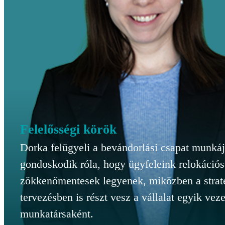
Felelősségi körök
Dorka felügyeli a bevándorlási csapat munkáj
gondoskodik róla, hogy ügyfeleink relokációs 
zökkenőmentesek legyenek, miközben a strat
tervezésben is részt vesz a vállalat egyik vez
munkatársaként.