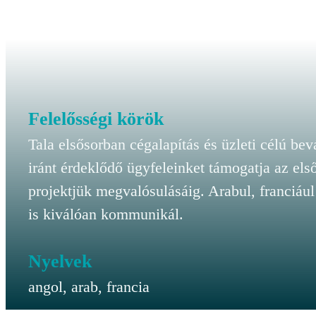
Felelősségi körök
Tala elsősorban cégalapítás és üzleti célú be
iránt érdeklődő ügyfeleinket támogatja az els
projektjük megvalósulásáig. Arabul, franciául
is kiválóan kommunikál.
Nyelvek
angol, arab, francia