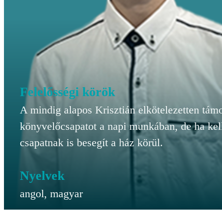
Felelősségi körök
A mindig alapos Krisztián elkötelezetten támo
könyvelőcsapatot a napi munkában, de ha kell
csapatnak is besegít a ház körül.
Nyelvek
angol, magyar