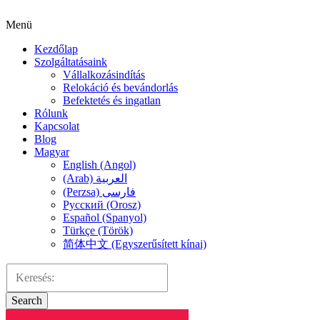
Menü
Kezdőlap
Szolgáltatásaink
Vállalkozásindítás
Relokáció és bevándorlás
Befektetés és ingatlan
Rólunk
Kapcsolat
Blog
Magyar
English (Angol)
(Arab) العربية
(Perzsa) فارسی
Русский (Orosz)
Español (Spanyol)
Türkçe (Török)
简体中文 (Egyszerűsített kínai)
Search