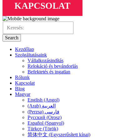
KAPCSOLAT
Search
Kezdőlap
Szolgáltatásaink
Vállalkozásindítás
Relokáció és bevándorlás
Befektetés és ingatlan
Rólunk
Kapcsolat
Blog
Magyar
English (Angol)
(Arab) العربية
(Perzsa) فارسی
Русский (Orosz)
Español (Spanyol)
Türkçe (Török)
简体中文 (Egyszerűsített kínai)