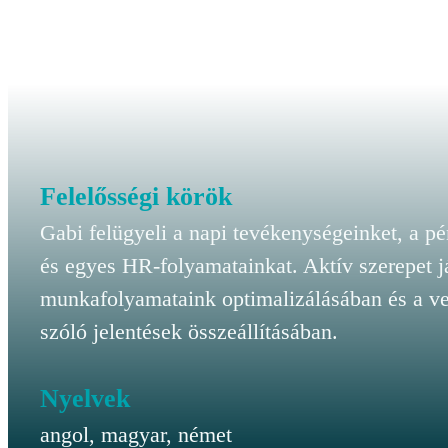
Felelősségi körök
Gabi felügyeli a napi tevékenységeinket, a p
és egyes HR-folyamatainkat. Aktív szerepet j
munkafolyamataink optimalizálásában és a v
szóló jelentések összeállításában.
Nyelvek
angol, magyar, német