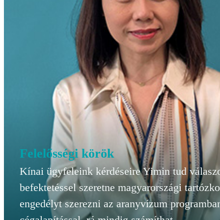
Felelősségi körök
Kínai ügyfeleink kérdéseire Yimin tud válasz
befektetéssel szeretne magyarországi tartózko
engedélyt szerezni az aranyvízum programban
cégalapítással, rá mindig számíthat.