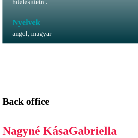
hitelesíttetni.
Nyelvek
angol, magyar
Back office
Nagyné Kása
Gabriella