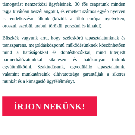
támogatást nemzetközi ügyfeleinek. 30 fős csapatunk minden
tagja kiválóan beszél angolul, és emellett számos egyéb nyelven
is rendelkezésre állunk (köztük a főbb európai nyelveken,
oroszul, szerbül, arabul, törökül, perzsául és kínaiul).
Büszkék vagyunk arra, hogy széleskörű tapasztalatunknak és
transzparens, megoldásközpontú működésünknek köszönhetően
mind a hatóságokkal és döntéshozókkal, mind kiterjedt
partnerhálózatunkkal sikeresen és hatékonyan tudunk
együttműködni. Szaktudásunk, egyedülálló tapasztalatunk,
valamint munkatársaink elhivatottsága garantálják a sikeres
munkát és a kimagasló ügyfélélményt.
ÍRJON NEKÜNK!