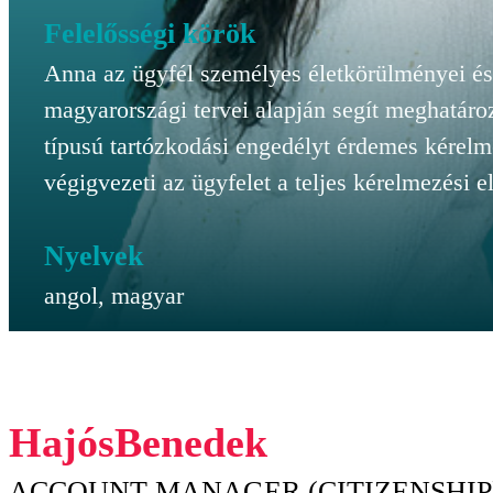
Felelősségi körök
Anna az ügyfél személyes életkörülményei és
magyarországi tervei alapján segít meghatáro
típusú tartózkodási engedélyt érdemes kérelm
végigvezeti az ügyfelet a teljes kérelmezési 
Nyelvek
angol, magyar
Hajós
Benedek
ACCOUNT MANAGER (CITIZENSHIP