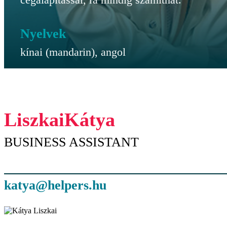
Nyelvek
kínai (mandarin), angol
Liszkai
Kátya
BUSINESS ASSISTANT
katya@helpers.hu