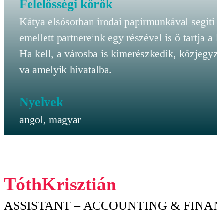
Felelősségi körök
Kátya elsősorban irodai papírmunkával segíti 
emellett partnereink egy részével is ő tartja a
Ha kell, a városba is kimerészkedik, közjeg
valamelyik hivatalba.
Nyelvek
angol, magyar
Tóth
Krisztián
ASSISTANT – ACCOUNTING & FINA