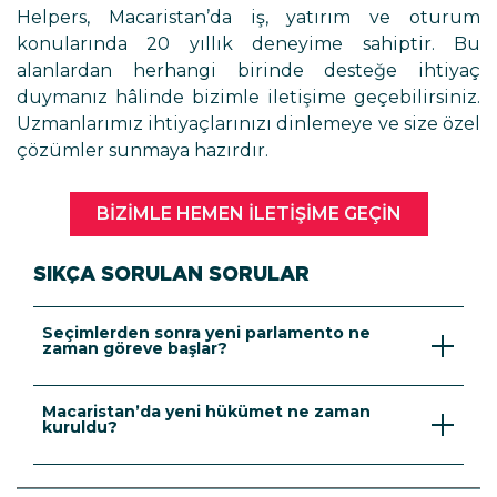
Helpers, Macaristan’da iş, yatırım ve oturum
konularında 20 yıllık deneyime sahiptir. Bu
alanlardan herhangi birinde desteğe ihtiyaç
duymanız hâlinde bizimle iletişime geçebilirsiniz.
Uzmanlarımız ihtiyaçlarınızı dinlemeye ve size özel
çözümler sunmaya hazırdır.
BIZIMLE HEMEN ILETIŞIME GEÇIN
SIKÇA SORULAN SORULAR
Seçimlerden sonra yeni parlamento ne
zaman göreve başlar?
Yeni parlamento, genel seçimlerden bir aydan
Macaristan’da yeni hükümet ne zaman
kısa bir süre sonra, 9 Mayıs 2026 tarihinde göreve
kuruldu?
başlamıştır. İlk oturum için hazırlıkların genellikle
zaman alması nedeniyle bu süre beklenen
Yeni bakanlar göreve başlamış ve yeni Macar
zaman aralığı içerisindedir.