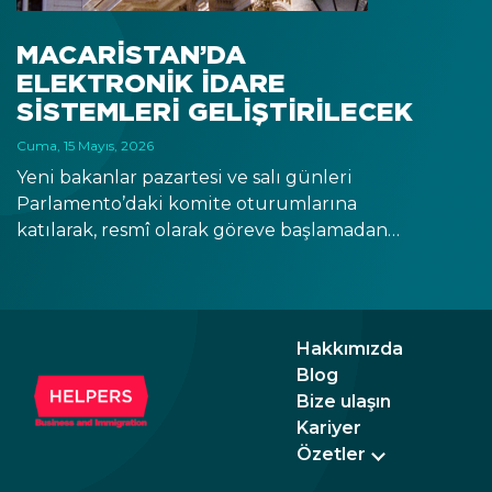
Maca
göst
MACARISTAN’DA
bütç
ELEKTRONIK IDARE
yapm
SISTEMLERI GELIŞTIRILECEK
Cuma, 15 Mayıs, 2026
Yeni bakanlar pazartesi ve salı günleri
Parlamento’daki komite oturumlarına
katılarak, resmî olarak göreve başlamadan
önce önümüzdeki dört yıl için Macaristan’a
ve kendi sorumluluk alanlarına ilişkin
vizyonlarını paylaştılar. Bilim ve Teknoloji
Bakanı Zoltán Tanács, elektronik idare
Hakkımızda
alanında önemli gelişmeler vaat etti.
Blog
Bize ulaşın
Kariyer
Özetler