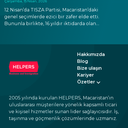
Çarşamba, 15 Nisan, 2026
12 Nisan’da TISZA Partisi, Macaristan’daki
genel seçimlerde ezici bir zafer elde etti.
Bununla birlikte, 16 yıldır iktidarda olan
FIDESZ hükümeti görevden ayrılacak. Döviz
piyasaları ve borsalar, seçim sonuçlarına ve
TISZA’nın vaat ettiği istikrar artışına olumlu
tepki verdi. Öte yandan, göç politikalarında
Hakkımızda
kısa vadede önemli bir değişiklik
Blog
beklenmemektedir.
Bize ulaşın
Kariyer
Özetler
2005 yılında kurulan HELPERS, Macaristan’ın
uluslararası müşterilere yönelik kapsamlı ticari
ve kişisel hizmetler sunan lider sağlayıcısıdır. İş,
taşınma ve göçmenlik çözümlerinde uzmanız.