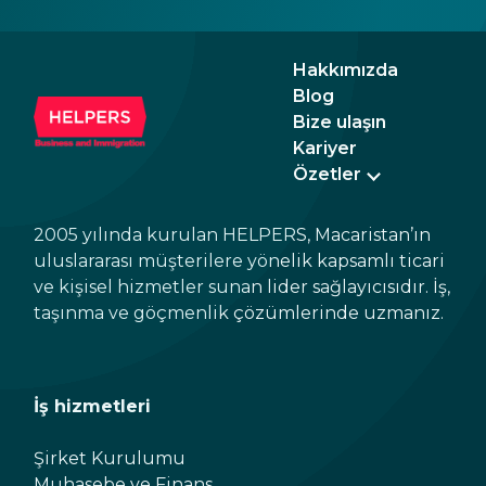
Bakanı Zoltán Tanács, elektronik idare
TISZA
alanında önemli gelişmeler vaat etti.
tepk
kısa
Hakkımızda
bekl
Blog
Bize ulaşın
Kariyer
Özetler
2005 yılında kurulan HELPERS, Macaristan’ın
uluslararası müşterilere yönelik kapsamlı ticari
ve kişisel hizmetler sunan lider sağlayıcısıdır. İş,
taşınma ve göçmenlik çözümlerinde uzmanız.
İş hizmetleri
Şirket Kurulumu
Muhasebe ve Finans