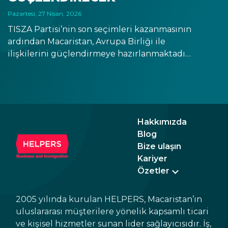
Pazartesi, 27 Nisan, 2026
TISZA Partisi’nin son seçimleri kazanmasının
ardından Macaristan, Avrupa Birliği ile
ilişkilerini güçlendirmeye hazırlanmaktadır.
Bu süreç, AB kurumlarıyla daha yakın iş
birliğini içerecek olup, EUR’nun yakın
olmayan bir gelecekte yürürlüğe girmesini
de gündeme getirmektedir. Piyasalar bu
beklenen değişimlere olumlu tepki
Hakkımızda
vermekte ve bu durum Macaristan’ı iş ve
Blog
yatırım açısından daha da cazip bir
Bize ulaşın
destinasyon hâline getirmektedir.
Kariyer
Özetler
2005 yılında kurulan HELPERS, Macaristan’ın
uluslararası müşterilere yönelik kapsamlı ticari
ve kişisel hizmetler sunan lider sağlayıcısıdır. İş,