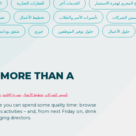
ج المجري لهجرة الاستثمار
الخدمات آخر
العقارات التجارية
ال
سيس الشركات
تأشيرات الأسر والطلاب
تخطيط الأعمال
تصر
حلول الأعمال
حلول توفير الموظفين
خيري
شقق بوداب
 MORE THAN A
تأسيس الشركات
,
تخطيط الأعمال
,
تصريح الإقامة
,
ت
ere you can spend some quality time: browse
 activities – and, from next Friday on, drink
ging directors.