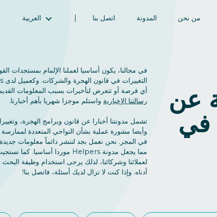
من نحن
المدونة
اتصل بنا
العربية
English (الإنجليزية)
Magyar (المجرية)
فارسی (الفارسية)
في مجالنا، يكون أساسيا لعملنا الإلمام بمستجدات القوا
Русский (الروسية)
 عن
أي فرصة أو تتعرض لتأخيرات بسبب المعلومات القديم
Español (الإسبانية)
رسالتنا الإخبارية
واستلم موجزا شهريا بأهم أخبارنا.
 في
Türkçe (تركية)
تشمل مدونتنا أخبارا عن قانون وبرامج الهجرة، وتغيير
简体中文 (الصينية المبسطة)
وأيضا مشورة عملية بشأن النواحي المتعددة لممارسة ا
في المجر. نحن نعمل بجد لننشر دائماً معلومات جديدة
مما يجعل مدونة Helpers موردا أساسيا. ك
لعملائنا وشركائنا، لذلك يرجى استخدام وظيفة البحث
أدناه. وإذا كنت لا تزال لديك أسئلة، فاتصل بنا!