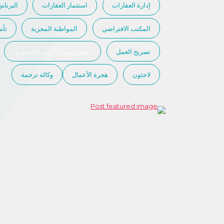
إدارة العقارات
استثمار العقارات
البرنام
المكتب الافتراضي
المواطنة المجرية
تأ
تصريح العمل
تصميم موقع الويب والتسويق
لاجئون
هجرة الأعمال
وكالة ترجمة