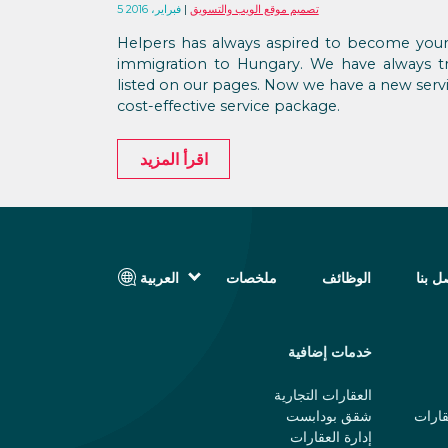
تصميم موقع الويب والتسويق
5 فبراير، 2016
Helpers has always aspired to become your 
immigration to Hungary. We have always tr
listed on our pages. Now we have a new servi
cost-effective service package.
اقرأ المزيد
ل بنا
الوظائف
ملخصات
العربية
English (الإنجليزية)
Magyar (المجرية)
فارسی (الفارسية)
خدمات إضافية
Русский (الروسية)
Español (الإسبانية)
العقارات التجارية
Türkçe (تركية)
قارات
شقق بودابست
简体中文 (الصينية المبسطة)
إدارة العقارات