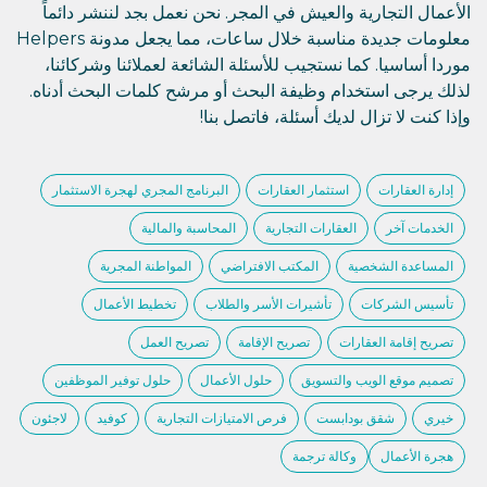
الأعمال التجارية والعيش في المجر. نحن نعمل بجد لننشر دائماً
معلومات جديدة مناسبة خلال ساعات، مما يجعل مدونة Helpers
موردا أساسيا. كما نستجيب للأسئلة الشائعة لعملائنا وشركائنا،
لذلك يرجى استخدام وظيفة البحث أو مرشح كلمات البحث أدناه.
وإذا كنت لا تزال لديك أسئلة، فاتصل بنا!
إدارة العقارات
استثمار العقارات
البرنامج المجري لهجرة الاستثمار
الخدمات آخر
العقارات التجارية
المحاسبة والمالية
المساعدة الشخصية
المكتب الافتراضي
المواطنة المجرية
تأسيس الشركات
تأشيرات الأسر والطلاب
تخطيط الأعمال
تصريح إقامة العقارات
تصريح الإقامة
تصريح العمل
تصميم موقع الويب والتسويق
حلول الأعمال
حلول توفير الموظفين
خيري
شقق بودابست
فرص الامتيازات التجارية
كوفيد
لاجئون
هجرة الأعمال
وكالة ترجمة