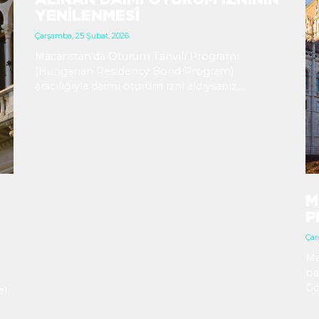
YENILENMESI
Çarşamba, 25 Şubat, 2026
Macaristan’da Oturum Tahvili Programı
(Hungarian Residency Bond Program)
aracılığıyla daimi oturum izni aldıysanız,
izninizin süresini kontrol etmenin zamanı
gelmiş olabilir. Oturum kartınızın son geçerlilik
tarihini kontrol etmenizi ve yenileme sürecine
zamanında hazırlanmanızı öneririz. Helpers
olarak size yardımcı olacak bilgileri derledik.
M
P
Çar
Ma
ba
Gö
el
Aş
bu