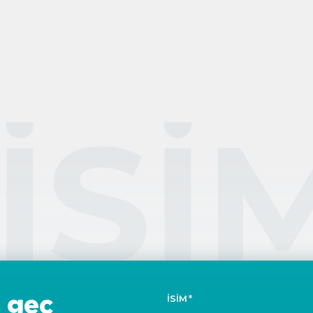
ı
aat
li
IŞI
 geç
İSIM