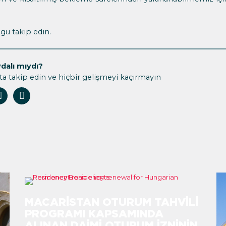
gu takip edin.
dalı mıydı?
ta takip edin ve hiçbir gelişmeyi kaçırmayın
MACARISTAN OTURUM TAHVILI
PROGRAMI KAPSAMINDA
ALINAN DAIMI OTURUM İZNININ