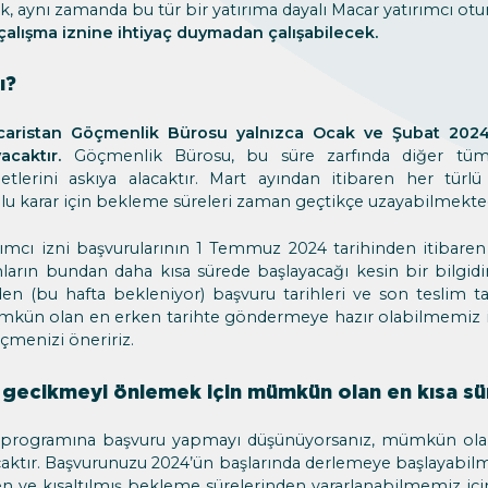
, aynı zamanda bu tür bir yatırıma dayalı Macar yatırımcı otu
çalışma iznine ihtiyaç duymadan çalışabilecek.
ı?
aristan Göçmenlik Bürosu yalnızca Ocak ve Şubat 2024’
acaktır.
Göçmenlik Bürosu, bu süre zarfında diğer tüm 
etlerini askıya alacaktır. Mart ayından itibaren her türl
lu karar için bekleme süreleri zaman geçtikçe uzayabilmekted
rımcı izni başvurularının 1 Temmuz 2024 tarihinden itibaren 
mların bundan daha kısa sürede başlayacağı kesin bir bilgidi
n (bu hafta bekleniyor) başvuru tarihleri ​​ve son teslim tarih
mkün olan en erken tarihte göndermeye hazır olabilmemiz 
eçmenizi öneririz.
r gecikmeyi önlemek için mümkün olan en kısa s
ze programına başvuru yapmayı düşünüyorsanız, mümkün ola
aktır. Başvurunuzu 2024’ün başlarında derlemeye başlayab
en ve kısaltılmış bekleme sürelerinden yararlanabilmemiz iç