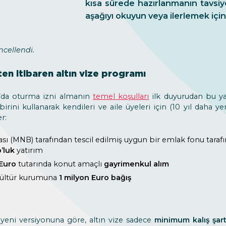
kısa sürede hazırlanmanın tavsiye
aşağıyı okuyun veya ilerlemek için 
ncellendi.
en itibaren altın vize programı
n’da oturma izni almanın
temel koşulları
ilk duyurudan bu ya
rini kullanarak kendileri ve aile üyeleri için (10 yıl daha yen
r:
sı (MNB) tarafından tescil edilmiş uygun bir emlak fonu tarafı
’luk
yatırım
Euro
tutarında konut amaçlı
gayrimenkul alım
 kültür kurumuna
1 milyon Euro bağış
yeni versiyonuna göre, altın vize sadece
minimum kalış şart