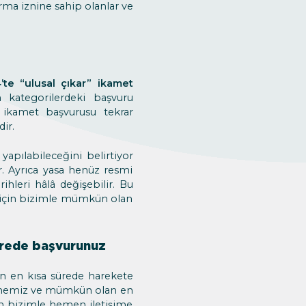
rma iznine sahip olanlar ve
te “ulusal çıkar” ikamet
kategorilerdeki başvuru
ü ikamet başvurusu tekrar
ir.
yapılabileceğini belirtiyor
r. Ayrıca yasa henüz resmi
leri ​​hâlâ değişebilir. Bu
için bizimle mümkün olan
ürede başvurunuz
n en kısa sürede harekete
ilmemiz ve mümkün olan en
in bizimle hemen iletişime