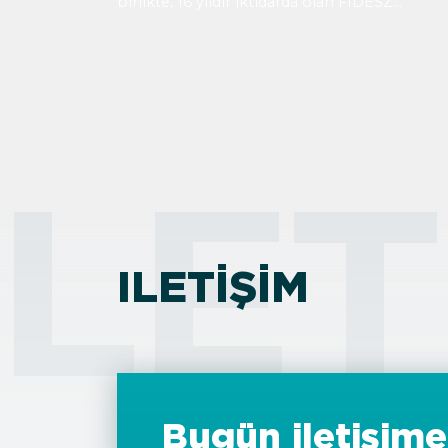
birlikte, 16 yıldır iktidarda olan FIDESZ
hükümeti görevden ayrılacak. Döviz piyasalar
ve borsalar, seçim sonuçlarına ve TISZA’nın v
ettiği istikrar artışına olumlu tepki verdi. Öte
yandan, göç politikalarında kısa vadede önem
bir değişiklik beklenmemektedir.
ILET
ILETIŞIM
Bugün iletişime