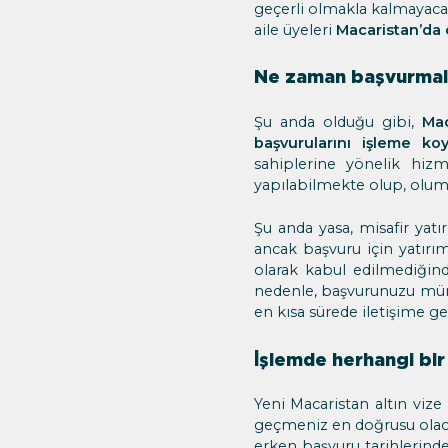
geçerli olmakla kalmayacak
aile üyeleri
Macaristan’da 
Ne zaman başvurmal
Şu anda olduğu gibi,
Mac
başvurularını işleme koy
sahiplerine yönelik hizm
yapılabilmekte olup, olum
Şu anda yasa, misafir yatı
ancak başvuru için yatırı
olarak kabul edilmediğinde
nedenle, başvurunuzu mü
en kısa sürede iletişime g
İşlemde herhangi bi
Yeni Macaristan altın vi
geçmeniz en doğrusu olac
erken başvuru tarihlerind