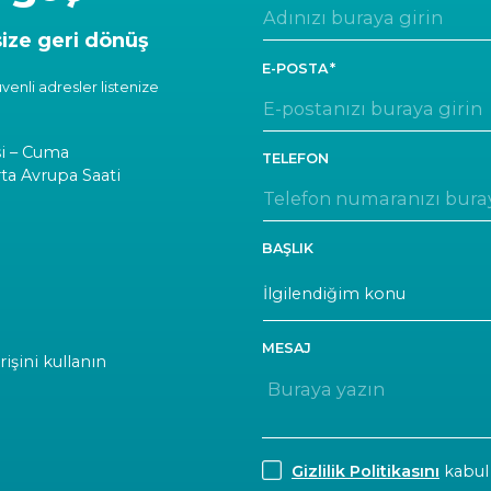
size geri dönüş
E-POSTA
venli adresler listenize
si – Cuma
TELEFON
rta Avrupa Saati
BAŞLIK
MESAJ
rişini kullanın
CONSENT
Gizlilik Politikasını
kabul