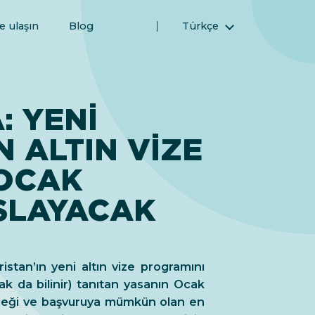
e ulaşın
Blog
Türkçe
English (İngilizce)
Magyar (Macarca)
(Arapça) العربية
: YENI
(Farsça) فارسی
 ALTIN VIZE
Русский (Rusça)
Español (İspanyolca)
OCAK
简体中文 (Basitleştirilmiş Çince)
ŞLAYACAK
istan’ın yeni altın vize programını
rak da bilinir) tanıtan yasanın Ocak
eceği ve başvuruya mümkün olan en