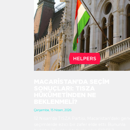
MACARISTAN’DA SEÇIM
SONUÇLARI: TISZA
HÜKÜMETINDEN NE
BEKLENMELI?
Çarşamba, 15 Nisan, 2026
12 Nisan’da TISZA Partisi, Macaristan’daki gen
seçimlerde ezici bir zafer elde etti. Bununla