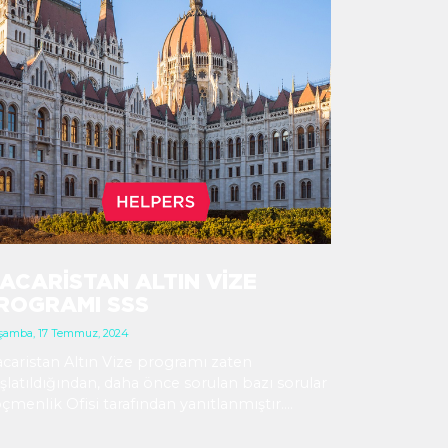
ACARISTAN ALTIN VIZE
ROGRAMI SSS
şamba, 17 Temmuz, 2024
caristan Altın Vize programı zaten
şlatıldığından, daha önce sorulan bazı sorular
çmenlik Ofisi tarafından yanıtlanmıştır.
ağıda, en sık sorulan soruları ve yanıtlarını
labilirsiniz.