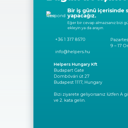
Bir iş günü içerisinde 
yapacağız.
Eğer bir cevap almazsanız bizi gü
ekleyin ya da arayın.
+36 1 317 8570
Pazarte
9 – 17 O
info@helpers.hu
Helpers Hungary Kft
Budapart Gate
Dombóvári út 27
Budapest 1117, Hungary
Bizi ziyarete geliyorsanız lütfen A gi
ve 2. kata gelin.