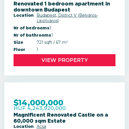
Renovated 1 bedroom apartment in
downtown Budapest
Location
Budapest, District V (Belváros-
Lipótváros)
Nr of bedrooms
1
Nr of bathrooms
1
Size
721 sqft / 67 m²
Floor
1
VIEW PROPERTY
$14,000,000
HUF 4,243,920,000
Magnificent Renovated Castle on a
60,000 sqm Estate
Location
Acsa