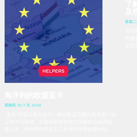
了
及
星期二, 
您计
您需
定切
是基
工情
下具
匈牙利的欧盟蓝卡
星期四, 30 7 月, 2026
“蓝卡”的设立旨在提供一种在欧盟范围内基本统一的
工作许可选择。它面向那些将担任高薪职位的高技
能人才，并附带优于其它工作许可类型的额外福
利。