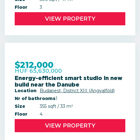
Floor
3
VIEW PROPERTY
$212,000
HUF 65,630,000
Energy-efficient smart studio in new
build near the Danube
Location
Budapest, District XIII (Angyalföld)
Nr of bathrooms
1
Size
355 sqft / 33 m²
Floor
4
VIEW PROPERTY