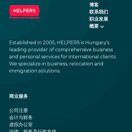
博客
联系我们
职业发展
概要
Established in 2005, HELPERS is Hungary’s
leading provider of comprehensive business
and personal services for international clients.
We specialize in business, relocation and
immigration solutions.
商业服务
公司注册
会计与财务
虚拟办公室
法律、税务及行政支持