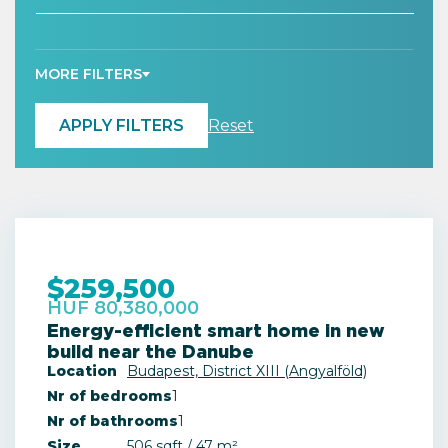
MORE FILTERS
APPLY FILTERS
Reset
$259,500
HUF 80,380,000
Energy-efficient smart home in new
build near the Danube
Location
Budapest, District XIII (Angyalföld)
Nr of bedrooms
1
Nr of bathrooms
1
Size
506 sqft / 47 m²