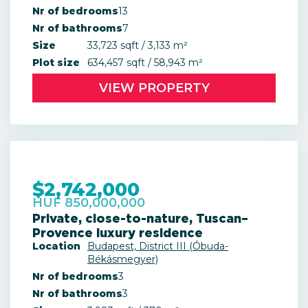
Nr of bedrooms
13
Nr of bathrooms
7
Size
33,723 sqft / 3,133 m²
Plot size
634,457 sqft / 58,943 m²
VIEW PROPERTY
$2,742,000
HUF 850,000,000
Private, close-to-nature, Tuscan–
Provence luxury residence
Location
Budapest, District III (Óbuda-
Békásmegyer)
Nr of bedrooms
3
Nr of bathrooms
3