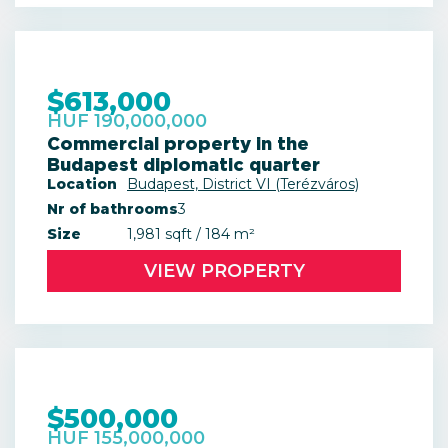
$613,000
HUF 190,000,000
Commercial property in the
Budapest diplomatic quarter
Location
Budapest, District VI (Terézváros)
Nr of bathrooms
3
Size
1,981 sqft / 184 m²
VIEW PROPERTY
$500,000
HUF 155,000,000