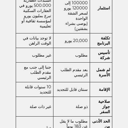
السندات العقارية
100000 إلى
500.000 يورو في
استثمار
120000 يورو
العقارات السكنية
لسعر الشقة
تبرع بمليون يورو
الواحدة
لمؤسسة ثقافية أو
(يوصى بشراء
تعليمية
بشقتين)
تكلفة
لا توجد بيانات في
20,000 يورو
البرنامج
الوقت الراهن
تأسيس
مطلوب
غير مطلوب
شركة
جنبا إلى جنب مع
لم شمل
بعد مقدم الطلب
مقدم الطلب
الأسرة
الرئيسي
الرئيسي
10 سنوات قابلة
الإقامة
سنتان قابل للتجديد
للتجديد
صلاحية
جواز
ذو صلة
غير ذات صلة
السفر
الحد الأدنى
مطلوب ما لا يقل
من
عن 183 يوماً