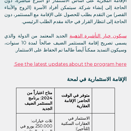
الإقامة المجرية على أساس الاستثمار أو التبرع مباشرة، دون
الحاجة إلى إنشاء شركة. سيتمكن أفراد الأسرة (الزوج والأبناء
القصر) من التقدم بطلب للحصول على الإقامة مع المستثمر، دون
الحاجة إلى انتظار القرار في حالة مقدم الطلب الرئيسي.
سيكون خيار التأشيرة الذهبية
الجديد المعتمد من الدولة والذي
يسمى تصريح إقامة المستثمر الضيف صالحاً لمدة 10 سنوات،
وسيكون التمديد ممكناً أيضاً طالما تم الحفاظ على الاستثمار.
See the latest updates about the program here.
الإقامة الاستثمارية في لمحة
متاح اعتباراً من
متوفر في الوقت
2024:
برنامج
الحاضر:
الإقامة
المستثمر الضيف
العقارية
الجديد
الاستثمار في
ثلاث خيارات:
العقارات السكنية
250.000 يورو في
(للتأجير):