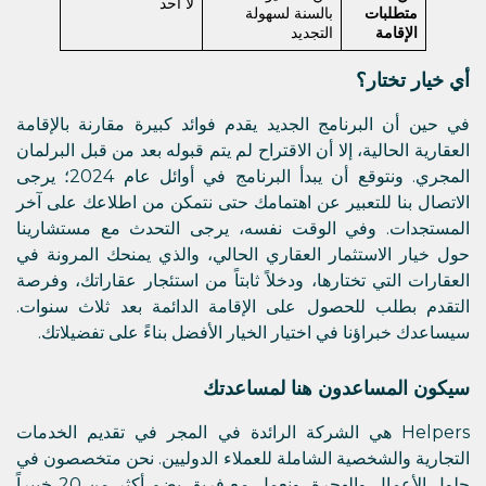
لا أحد
متطلبات
بالسنة لسهولة
الإقامة
التجديد
أي خيار تختار؟
في حين أن البرنامج الجديد يقدم فوائد كبيرة مقارنة بالإقامة
العقارية الحالية، إلا أن الاقتراح لم يتم قبوله بعد من قبل البرلمان
المجري. ونتوقع أن يبدأ البرنامج في أوائل عام 2024؛ يرجى
الاتصال بنا للتعبير عن اهتمامك حتى نتمكن من اطلاعك على آخر
المستجدات. وفي الوقت نفسه، يرجى التحدث مع مستشارينا
حول خيار الاستثمار العقاري الحالي، والذي يمنحك المرونة في
العقارات التي تختارها، ودخلاً ثابتاً من استئجار عقاراتك، وفرصة
التقدم بطلب للحصول على الإقامة الدائمة بعد ثلاث سنوات.
سيساعدك خبراؤنا في اختيار الخيار الأفضل بناءً على تفضيلاتك.
سيكون المساعدون هنا لمساعدتك
Helpers هي الشركة الرائدة في المجر في تقديم الخدمات
التجارية والشخصية الشاملة للعملاء الدوليين. نحن متخصصون في
حلول الأعمال والهجرة، ونعمل مع فريق يضم أكثر من 20 خبيراً