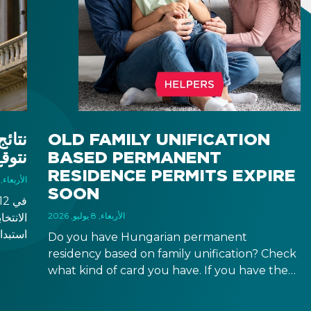
OLD FAMILY UNIFICATION
نتائج
BASED PERMANENT
نتوقع
RESIDENCE PERMITS EXPIRE
الأربعاء, 15 أبريل, 026
SOON
الأربعاء, 8 يوليو, 2026
الانتخا
Do you have Hungarian permanent
أبدت أ
residency based on family unification? Check
what kind of card you have. If you have the
وفي ال
old, laminated card that was issued between
القواعد
August 3, 2016 and August 2, 2021, instead of