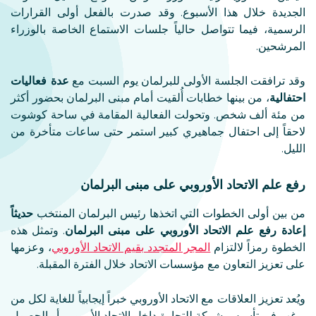
الجديدة خلال هذا الأسبوع. وقد صدرت بالفعل أولى القرارات
الرسمية، فيما تتواصل حالياً جلسات الاستماع الخاصة بالوزراء
المرشحين.
وقد ترافقت الجلسة الأولى للبرلمان يوم السبت مع
عدة فعاليات
احتفالية
، من بينها خطابات أُلقيت أمام مبنى البرلمان بحضور أكثر
من مئة ألف شخص. وتحولت الفعالية المقامة في ساحة كوشوت
لاحقاً إلى احتفال جماهيري كبير استمر حتى ساعات متأخرة من
الليل.
رفع علم الاتحاد الأوروبي على مبنى البرلمان
من بين أولى الخطوات التي اتخذها رئيس البرلمان المنتخب
حديثاً
إعادة رفع علم الاتحاد الأوروبي على مبنى البرلمان
. وتمثل هذه
الخطوة رمزاً لالتزام
المجر المتجدد بقيم الاتحاد الأوروبي
، وعزمها
على تعزيز التعاون مع مؤسسات الاتحاد خلال الفترة المقبلة.
ويُعد تعزيز العلاقات مع الاتحاد الأوروبي خبراً إيجابياً للغاية لكل من
يرغب في تأسيس شركة للتجارة داخل الاتحاد الأوروبي أو الحصول