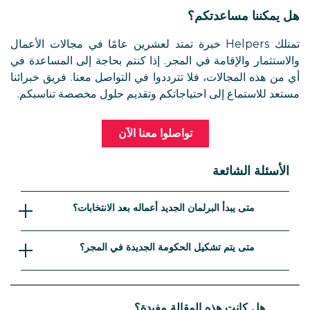
هل يمكننا مساعدتكم؟
تمتلك Helpers خبرة تمتد لعشرين عامًا في مجالات الأعمال
والاستثمار والإقامة في المجر. إذا كنتم بحاجة إلى المساعدة في
أي من هذه المجالات، فلا تترددوا في التواصل معنا. فريق خبرائنا
مستعد للاستماع إلى احتياجاتكم وتقديم حلول مخصصة تناسبكم.
تواصلوا معنا الآن
الأسئلة الشائعة
متى يبدأ البرلمان الجديد أعماله بعد الانتخابات؟
بدأ البرلمان الجديد أعماله في 9 مايو 2026، أي بعد
متى يتم تشكيل الحكومة الجديدة في المجر؟
أقل من شهر بقليل من إجراء الانتخابات العامة. ويُعد
ذلك ضمن الإطار الزمني المعتاد، إذ يتطلب التحضير
أدى الوزراء الجدد اليمين الدستورية، وتم تشكيل
للجلسة الأولى بعض الوقت عادةً.
الحكومة المجرية الجديدة في 12 مايو 2026.
هل كانت هذه المقالة مفيدة؟