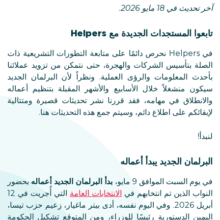
آخر تحديث في 18 مايو 2026.
تابعوا المستجدات الجديدة مع Helpers
في Helpers نحرص دائمًا على متابعة التطورات التشريعية ذات
الصلة بتأسيس الشركات والهجرة، حتى نتمكن من تزويد عملائنا
بأحدث المعلومات والرؤى العملية. ونظراً لأن البرلمان الجديد
سيكون منشغلاً خلال الأسابيع والأشهر المقبلة بتنظيم أعماله
والانطلاق في مهامه، فقد قررنا نشر تحديثات قصيرة ومتتالية
لإبقائكم على اطلاع دائم، وسيتم جمع هذه التحديثات هنا.
لنبدأ!
البرلمان الجديد يبدأ أعماله
في يوم السبت الموافق 9 مايو،
بدأ البرلمان الجديد أعماله
بحضور
النواب الذين تم انتخابهم في
الانتخابات العامة
التي أُجريت في 12
أبريل 2026. وفي اليوم نفسه، أدى بيتر ماغيار، زعيم حزب تيسا،
اليمين الدستورية رئيسًا للوزراء، ومن المتوقع تشكيل الحكومة