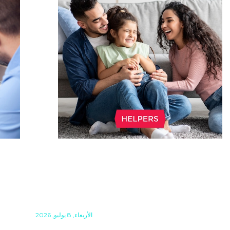
OF
OLD FAMILY UNIFICATION
Y
BASED PERMANENT
RESIDENCE PERMITS EXPIRE
SOON
bout
الأربعاء, 8 يوليو, 2026
g
Do you have Hungarian permanent