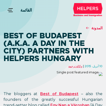
القائمة
المدونة
BEST OF BUDAPEST
(A.K.A. A DAY IN THE
CITY) PARTNERS WITH
HELPERS HUNGARY
10 أبريل، 2015
وكالة ترجمة
The bloggers at
Best of Budapest
– also the
founders of the greatly successful Hungarian
trend-setter blog called
Egy Nap a Városban
[A Day