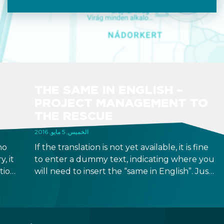
THE SAME IN ENGLISH –
PROJECT MANAGEMENT TO
THE RESCUE
الخميس, 5 مايو, 2016
ho
If the translation is not yet available, it is fine
, it
to enter a dummy text, indicating where you
ation
will need to insert the “same in English”. Just
don't forget to update the file when the
translation is ready.