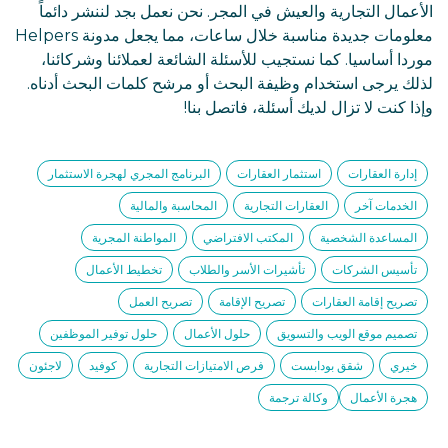
الأعمال التجارية والعيش في المجر. نحن نعمل بجد لننشر دائماً
معلومات جديدة مناسبة خلال ساعات، مما يجعل مدونة Helpers
موردا أساسيا. كما نستجيب للأسئلة الشائعة لعملائنا وشركائنا،
لذلك يرجى استخدام وظيفة البحث أو مرشح كلمات البحث أدناه.
وإذا كنت لا تزال لديك أسئلة، فاتصل بنا!
إدارة العقارات
استثمار العقارات
البرنامج المجري لهجرة الاستثمار
الخدمات آخر
العقارات التجارية
المحاسبة والمالية
المساعدة الشخصية
المكتب الافتراضي
المواطنة المجرية
تأسيس الشركات
تأشيرات الأسر والطلاب
تخطيط الأعمال
تصريح إقامة العقارات
تصريح الإقامة
تصريح العمل
تصميم موقع الويب والتسويق
حلول الأعمال
حلول توفير الموظفين
خيري
شقق بودابست
فرص الامتيازات التجارية
كوفيد
لاجئون
هجرة الأعمال
وكالة ترجمة