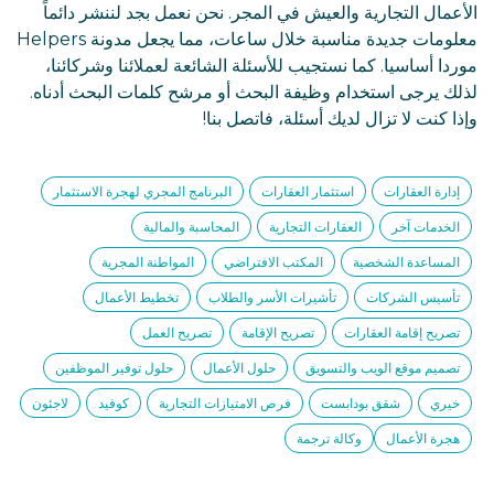
الأعمال التجارية والعيش في المجر. نحن نعمل بجد لننشر دائماً
معلومات جديدة مناسبة خلال ساعات، مما يجعل مدونة Helpers
موردا أساسيا. كما نستجيب للأسئلة الشائعة لعملائنا وشركائنا،
لذلك يرجى استخدام وظيفة البحث أو مرشح كلمات البحث أدناه.
وإذا كنت لا تزال لديك أسئلة، فاتصل بنا!
إدارة العقارات
استثمار العقارات
البرنامج المجري لهجرة الاستثمار
الخدمات آخر
العقارات التجارية
المحاسبة والمالية
المساعدة الشخصية
المكتب الافتراضي
المواطنة المجرية
تأسيس الشركات
تأشيرات الأسر والطلاب
تخطيط الأعمال
تصريح إقامة العقارات
تصريح الإقامة
تصريح العمل
تصميم موقع الويب والتسويق
حلول الأعمال
حلول توفير الموظفين
خيري
شقق بودابست
فرص الامتيازات التجارية
كوفيد
لاجئون
هجرة الأعمال
وكالة ترجمة