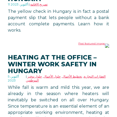
تصريح الإقامة
11 أكتوبر، 2023
The yellow check in Hungary is in fact a postal
payment slip that lets people without a bank
account complete payments. Learn how it
works.
HEATING AT THE OFFICE –
WINTER WORK SAFETY IN
HUNGARY
العقارات التجارية
,
تخطيط الأعمال
,
حلول الأعمال
,
حلول توفير
5 أكتوبر،
الموظفين
2023
While fall is warm and mild this year, we are
already in the season where heaters will
inevitably be switched on all over Hungary.
Since temperature is an essential element of an
appropriate working environment, heating at