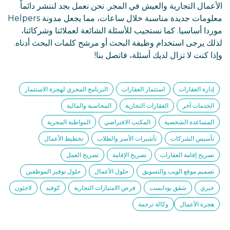
الأعمال التجارية والعيش في المجر. نحن نعمل بجد لننشر دائماً
معلومات جديدة مناسبة خلال ساعات، مما يجعل مدونة Helpers
موردا أساسيا. كما نستجيب للأسئلة الشائعة لعملائنا وشركائنا،
لذلك يرجى استخدام وظيفة البحث أو مرشح كلمات البحث أدناه.
وإذا كنت لا تزال لديك أسئلة، فاتصل بنا!
إدارة العقارات
استثمار العقارات
البرنامج المجري لهجرة الاستثمار
الخدمات آخر
العقارات التجارية
المحاسبة والمالية
المساعدة الشخصية
المكتب الافتراضي
المواطنة المجرية
تأسيس الشركات
تأشيرات الأسر والطلاب
تخطيط الأعمال
تصريح إقامة العقارات
تصريح الإقامة
تصريح العمل
تصميم موقع الويب والتسويق
حلول الأعمال
حلول توفير الموظفين
خيري
شقق بودابست
فرص الامتيازات التجارية
كوفيد
لاجئون
هجرة الأعمال
وكالة ترجمة