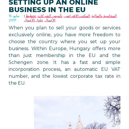
SETTING UP AN ONLINE
BUSINESS IN THE EU
المحاسبة والمالية
,
المكتب الافتراضي
,
تأسيس الشركات
,
تخطيط
15 مايو،
الأعمال
,
حلول الأعمال
2017
When you plan to sell your goods or services
exclusively online, you have more freedom to
choose the country where you set up your
business. Within Europe, Hungary offers more
than just membership in the EU and the
Schengen zone. It has a fast and simple
incorporation process, an automatic EU VAT
number, and the lowest corporate tax rate in
the EU.