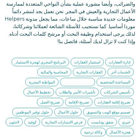
والضرائب، وأيضا مشورة عملية بشأن النواحي المتعددة لممارسة
الأعمال التجارية والعيش في المجر. نحن نعمل بجد لننشر دائماً
معلومات جديدة مناسبة خلال ساعات، مما يجعل مدونة Helpers
موردا أساسيا. كما نستجيب للأسئلة الشائعة لعملائنا وشركائنا،
لذلك يرجى استخدام وظيفة البحث أو مرشح كلمات البحث أدناه.
وإذا كنت لا تزال لديك أسئلة، فاتصل بنا!
إدارة العقارات
استثمار العقارات
البرنامج المجري لهجرة الاستثمار
الخدمات آخر
العقارات التجارية
المحاسبة والمالية
المساعدة الشخصية
المكتب الافتراضي
المواطنة المجرية
تأسيس الشركات
تأشيرات الأسر والطلاب
تخطيط الأعمال
تصريح إقامة العقارات
تصريح الإقامة
تصريح العمل
تصميم موقع الويب والتسويق
حلول الأعمال
حلول توفير الموظفين
خيري
شقق بودابست
فرص الامتيازات التجارية
كوفيد
لاجئون
هجرة الأعمال
وكالة ترجمة