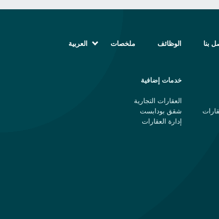
ل بنا
الوظائف
ملخصات
العربية
English (الإنجليزية)
Magyar (المجرية)
فارسی (الفارسية)
خدمات إضافية
Русский (الروسية)
Español (الإسبانية)
العقارات التجارية
Türkçe (تركية)
قارات
شقق بودابست
简体中文 (الصينية المبسطة)
إدارة العقارات