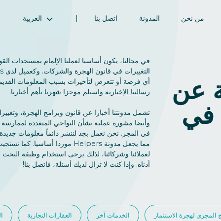
من نحن
المدونة
اتصل بنا
العربية
English (الإنجليزية)
Magyar (المجرية)
في مجالنا، يكون أساسيا لعملنا الإلمام بمستجدات القوا
فارسی (الفارسية)
 عن
أي فرصة أو تتعرض لتأخيرات بسبب المعلومات القديم
Русский (الروسية)
رسالتنا الإخبارية
واستلم موجزا شهريا بأهم أخبارنا.
Español (الإسبانية)
 في
تشمل مدونتنا أخبارا عن قانون وبرامج الهجرة، وتغيير
Türkçe (تركية)
وأيضا مشورة عملية بشأن النواحي المتعددة لممارسة ا
简体中文 (الصينية المبسطة)
في المجر. نحن نعمل بجد لننشر دائماً معلومات جديدة
مما يجعل مدونة Helpers موردا أساسيا. ك
لعملائنا وشركائنا، لذلك يرجى استخدام وظيفة البحث
أدناه. وإذا كنت لا تزال لديك أسئلة، فاتصل بنا!
ج المجري لهجرة الاستثمار
الخدمات آخر
العقارات التجارية
ال