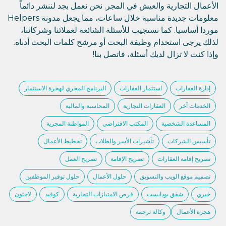
الأعمال التجارية والعيش في المجر. نحن نعمل بجد لننشر دائماً
معلومات جديدة مناسبة خلال ساعات، مما يجعل مدونة Helpers
موردا أساسيا. كما نستجيب للأسئلة الشائعة لعملائنا وشركائنا،
لذلك يرجى استخدام وظيفة البحث أو مرشح كلمات البحث أدناه.
وإذا كنت لا تزال لديك أسئلة، فاتصل بنا!
إدارة العقارات
استثمار العقارات
البرنامج المجري لهجرة الاستثمار
الخدمات آخر
العقارات التجارية
المحاسبة والمالية
المساعدة الشخصية
المكتب الافتراضي
المواطنة المجرية
تأسيس الشركات
تأشيرات الأسر والطلاب
تخطيط الأعمال
تصريح إقامة العقارات
تصريح الإقامة
تصريح العمل
تصميم موقع الويب والتسويق
حلول الأعمال
حلول توفير الموظفين
خيري
شقق بودابست
فرص الامتيازات التجارية
كوفيد
لاجئون
هجرة الأعمال
وكالة ترجمة