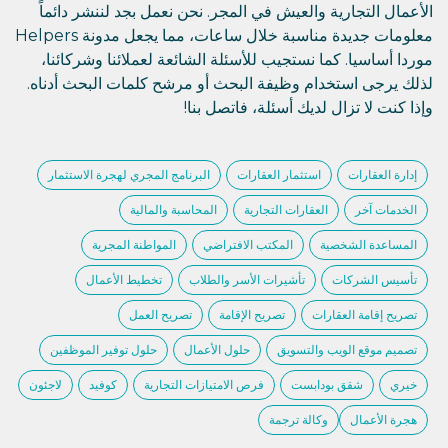
الأعمال التجارية والعيش في المجر. نحن نعمل بجد لننشر دائماً
معلومات جديدة مناسبة خلال ساعات، مما يجعل مدونة Helpers
موردا أساسيا. كما نستجيب للأسئلة الشائعة لعملائنا وشركائنا،
لذلك يرجى استخدام وظيفة البحث أو مرشح كلمات البحث أدناه.
وإذا كنت لا تزال لديك أسئلة، فاتصل بنا!
إدارة العقارات
استثمار العقارات
البرنامج المجري لهجرة الاستثمار
الخدمات آخر
العقارات التجارية
المحاسبة والمالية
المساعدة الشخصية
المكتب الافتراضي
المواطنة المجرية
تأسيس الشركات
تأشيرات الأسر والطلاب
تخطيط الأعمال
تصريح إقامة العقارات
تصريح الإقامة
تصريح العمل
تصميم موقع الويب والتسويق
حلول الأعمال
حلول توفير الموظفين
خيري
شقق بودابست
فرص الامتيازات التجارية
كوفيد
لاجئون
هجرة الأعمال
وكالة ترجمة