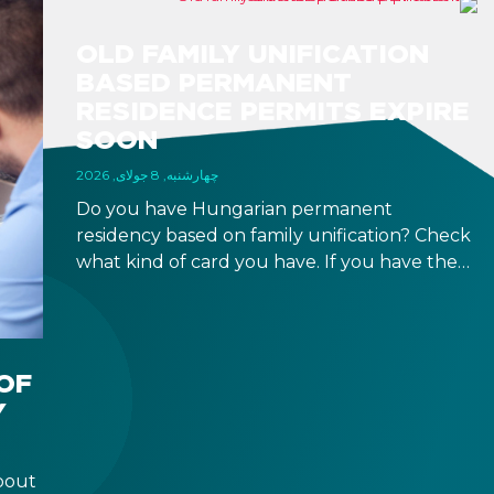
OLD FAMILY UNIFICATION
BASED PERMANENT
RESIDENCE PERMITS EXPIRE
SOON
چهارشنبه, 8 جولای, 2026
Do you have Hungarian permanent
residency based on family unification? Check
what kind of card you have. If you have the
old, laminated card that was issued between
August 3, 2016 and August 2, 2021, instead of
the newer, plastic one, it will expire as of
August 3, 2026. Other permits remain valid.
OF
Y
bout