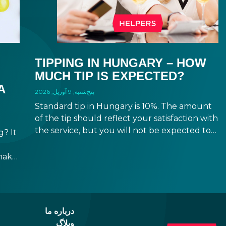
TIPPING IN HUNGARY – HOW
MUCH TIP IS EXPECTED?
A
پنج‌شنبه, 9 آوریل, 2026
Standard tip in Hungary is 10%. The amount
of the tip should reflect your satisfaction with
the service, but you will not be expected to
? It
tip more than 20%. Many restaurants also
charge a service fee, which cannot be above
make
15%. If there is a service fee, it is best to
ppen
politely ask the waiter whether you are
h,
expected to tip too.
e
درباره ما
وبلاگ