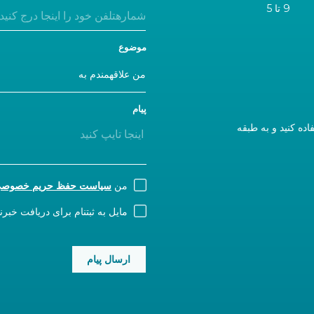
9 تا 5
موضوع
پیام
دن می‌کنید، لطفاً از ورودی A استفاده کنید و به طبقه
CONSENT
من
سیاست حفظ حریم خصوص
NEWSLETTER
مایل به ثبتنام برای دریافت خبر
CAPTCHA