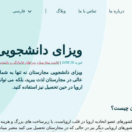
درباره ما
تماس با ما
وبلاگ
فارسی
English (انگلیسی)
Magyar (مجاری)
العربية (عربی)
ویزای دانشجویی
Русский (روسی)
Español (اسپانیایی)
فوریه 16, 2018
اقامت مجارستان
,
ویزاهای خانوادگی و دانشجو
Türkçe (ترکی)
ویزای دانشجویی مجارستان نه تنها به شما 
简体中文 (چینی ساده‌شده)
عالی در مجارستان لذت ببرید، بلکه می توانی
اروپا در حین تحصیل نیز استفاده کنید.
ن چیست؟
شورهای عضو اتحادیه اروپا در قلب اروپاست، با زیرساخت های بزرگ و هزینه ه
شورهای اروپایی دیگر نیز در حالی که در مجارستان تحصیل می کنید معتبر میباش