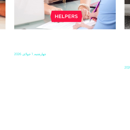
FORMAL REQUIREMENTS OF A
O
CONTRACT IN HUNGARY
B
R
چهارشنبه, 1 جولای, 2026
S
When you make a written agreement about
anything, it should comply with certain formal
requirements to make it a binding document.
Do
the
You are expected to put your signature and
ba
id
initials in specific places, provide appropriate
ca
attestation, and use a blue ink pen.
ca
an
on
pe