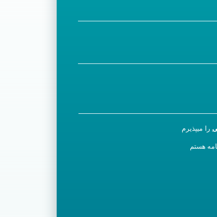
ی
را میپذیرم
نامه هستم