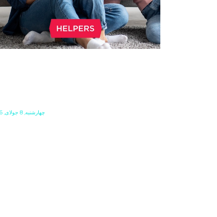
LD FAMILY UNIFICATION
ASED PERMANENT
ESIDENCE PERMITS EXPIRE
OON
چهارشنبه, 8 جولای, 2026
 you have Hungarian permanent residency
sed on family unification? Check what kind of
rd you have. If you have the old, laminated
rd that was issued between August 3, 2016
d August 2, 2021, instead of the newer, plastic
e, it will expire as of August 3, 2026. Other
rmits remain valid.