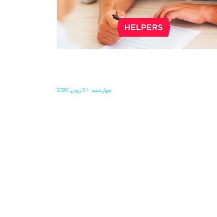
WHAT TO INCLUDE IN A
CONTRACT IN HUNGARY?
چهارشنبه, 24 ژوئن, 2026
When you make a written agreement about
anything, it should cover certain topics to
ensure that both parties are aware of their
rights and obligations. If there is a dispute in 
future, it can be settled based on the terms la
out in the contract and in the relevant law.