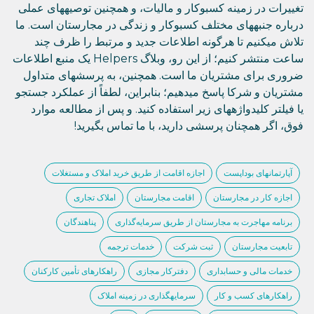
تغییرات در زمینه کسبوکار و مالیات، و همچنین توصیههای عملی
درباره جنبههای مختلف کسبوکار و زندگی در مجارستان است. ما
تلاش میکنیم تا هرگونه اطلاعات جدید و مرتبط را ظرف چند
ساعت منتشر کنیم؛ از این رو، وبلاگ Helpers یک منبع اطلاعات
ضروری برای مشتریان ما است. همچنین، به پرسشهای متداول
مشتریان و شرکا پاسخ میدهیم؛ بنابراین، لطفاً از عملکرد جستجو
یا فیلتر کلیدواژههای زیر استفاده کنید. و پس از مطالعه موارد
فوق، اگر همچنان پرسشی دارید، با ما تماس بگیرید!
آپارتمانهای بوداپست
اجازه اقامت از طریق خرید املاک و مستغلات
اجازه کار در مجارستان
اقامت مجارستان
املاک تجاری
برنامه مهاجرت به مجارستان از طریق سرمایه‌گذاری
پناهندگان
تابعیت مجارستان
ثبت شرکت
خدمات ترجمه
خدمات مالی و حسابداری
دفترکار مجازی
راهکارهای تأمین کارکنان
راهکارهای کسب و کار
سرمایهگذاری در زمینه املاک