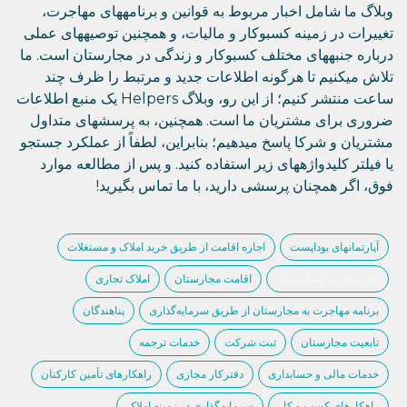
وبلاگ ما شامل اخبار مربوط به قوانین و برنامههای مهاجرت،
تغییرات در زمینه کسبوکار و مالیات، و همچنین توصیههای عملی
درباره جنبههای مختلف کسبوکار و زندگی در مجارستان است. ما
تلاش میکنیم تا هرگونه اطلاعات جدید و مرتبط را ظرف چند
ساعت منتشر کنیم؛ از این رو، وبلاگ Helpers یک منبع اطلاعات
ضروری برای مشتریان ما است. همچنین، به پرسشهای متداول
مشتریان و شرکا پاسخ میدهیم؛ بنابراین، لطفاً از عملکرد جستجو
یا فیلتر کلیدواژههای زیر استفاده کنید. و پس از مطالعه موارد
فوق، اگر همچنان پرسشی دارید، با ما تماس بگیرید!
آپارتمانهای بوداپست
اجازه اقامت از طریق خرید املاک و مستغلات
اجازه کار در مجارستان
اقامت مجارستان
املاک تجاری
برنامه مهاجرت به مجارستان از طریق سرمایه‌گذاری
پناهندگان
تابعیت مجارستان
ثبت شرکت
خدمات ترجمه
خدمات مالی و حسابداری
دفترکار مجازی
راهکارهای تأمین کارکنان
راهکارهای کسب و کار
سرمایهگذاری در زمینه املاک