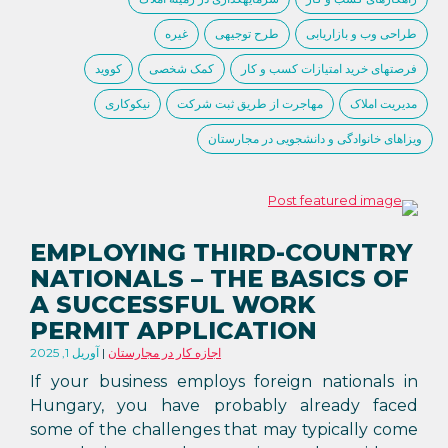
طراحی وب و بازاریابی
طرح توجیهی
غیره
فرصتهای خرید امتیازات کسب و کار
کمک شخصی
کووید
مدیریت املاک
مهاجرت از طریق ثبت شرکت
نیکوکاری
ویزاهای خانوادگی و دانشجویی در مجارستان
EMPLOYING THIRD-COUNTRY
NATIONALS – THE BASICS OF
A SUCCESSFUL WORK
PERMIT APPLICATION
اجازه کار در مجارستان
آوریل 1, 2025
If your business employs foreign nationals in
Hungary, you have probably already faced
some of the challenges that may typically come