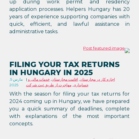
up during work permit and residency
application processes. Helpers Hungary has 20
years of experience supporting companies with
quick, efficient, and lawful assistance in
administrative tasks.
FILING YOUR TAX RETURNS
IN HUNGARY IN 2025
اجازه کار در مجارستان
,
اقامت مجارستان
,
خدمات مالی و
مارس 5,
حسابداری
,
مهاجرت از طریق ثبت شرکت
2025
With the season for filing your tax returns for
2024 coming up in Hungary, we have prepared
you a quick summary of deadlines, complete
with explanations of the most important
concepts.