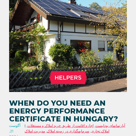
WHEN DO YOU NEED AN
ENERGY PERFORMANCE
CERTIFICATE IN HUNGARY?
آپارتمانهای بوداپست
,
اجازه اقامت از طریق خرید املاک و مستغلات
,
آگوست
املاک تجاری
,
سرمایهگذاری در زمینه املاک
,
مدیریت املاک
21,