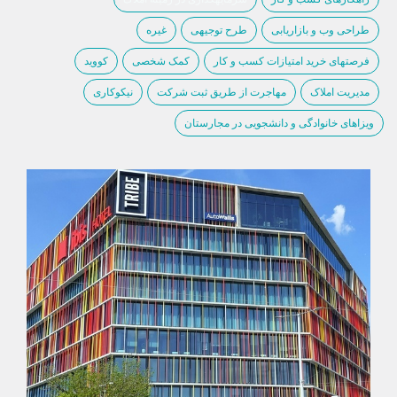
طراحی وب و بازاریابی
طرح توجیهی
غیره
فرصتهای خرید امتیازات کسب و کار
کمک شخصی
کووید
مدیریت املاک
مهاجرت از طریق ثبت شرکت
نیکوکاری
ویزاهای خانوادگی و دانشجویی در مجارستان