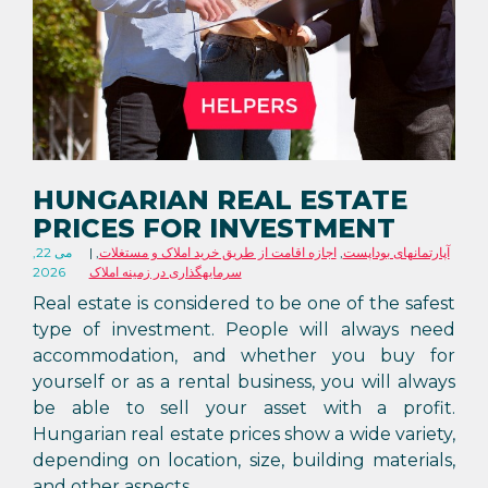
HUNGARIAN REAL ESTATE
PRICES FOR INVESTMENT
آپارتمانهای بوداپست
,
اجازه اقامت از طریق خرید املاک و مستغلات
,
می 22,
سرمایهگذاری در زمینه املاک
2026
Real estate is considered to be one of the safest
type of investment. People will always need
accommodation, and whether you buy for
yourself or as a rental business, you will always
be able to sell your asset with a profit.
Hungarian real estate prices show a wide variety,
depending on location, size, building materials,
and other aspects.