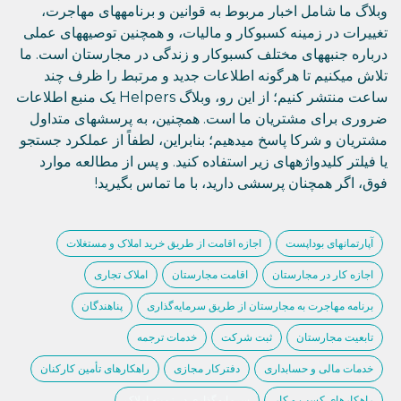
وبلاگ ما شامل اخبار مربوط به قوانین و برنامههای مهاجرت،
تغییرات در زمینه کسبوکار و مالیات، و همچنین توصیههای عملی
درباره جنبههای مختلف کسبوکار و زندگی در مجارستان است. ما
تلاش میکنیم تا هرگونه اطلاعات جدید و مرتبط را ظرف چند
ساعت منتشر کنیم؛ از این رو، وبلاگ Helpers یک منبع اطلاعات
ضروری برای مشتریان ما است. همچنین، به پرسشهای متداول
مشتریان و شرکا پاسخ میدهیم؛ بنابراین، لطفاً از عملکرد جستجو
یا فیلتر کلیدواژههای زیر استفاده کنید. و پس از مطالعه موارد
فوق، اگر همچنان پرسشی دارید، با ما تماس بگیرید!
آپارتمانهای بوداپست
اجازه اقامت از طریق خرید املاک و مستغلات
اجازه کار در مجارستان
اقامت مجارستان
املاک تجاری
برنامه مهاجرت به مجارستان از طریق سرمایه‌گذاری
پناهندگان
تابعیت مجارستان
ثبت شرکت
خدمات ترجمه
خدمات مالی و حسابداری
دفترکار مجازی
راهکارهای تأمین کارکنان
راهکارهای کسب و کار
سرمایهگذاری در زمینه املاک