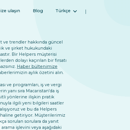
ize ulaşın
Blog
Türkçe
English (İngilizce)
Magyar (Macarca)
(Arapça) العربية
 ve trendler hakkında güncel
ik ve şirket hukukundaki
(Farsça) فارسی
astır. Bir Helpers müşterisi
Русский (Rusça)
erden dolayı kaçırılan bir fırsatı
azsınız.
Haber bültenimize
Español (İspanyolca)
erlerimizin aylık özetini alın.
简体中文 (Basitleştirilmiş Çince)
 ve programları, iş ve vergi
lerin yanı sıra Macaristan'da iş
i yönlerine ilişkin pratik
uyla ilgili yeni bilgileri saatler
alışıyoruz ve bu da Helpers
aline getiriyor. Müşterilerimiz
kça sorulan sorulara da yanıt
 arama işlevini veya aşağıdaki