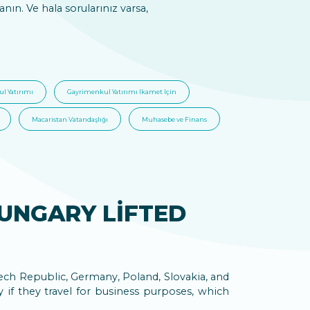
anın. Ve hala sorularınız varsa,
l Yatırımı
Gayrimenkul Yatırımı Ikamet Için
Macaristan Vatandaşlığı
Muhasebe ve Finans
UNGARY LIFTED
Czech Republic, Germany, Poland, Slovakia, and
if they travel for business purposes, which