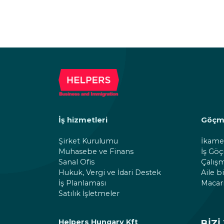
İş hizmetleri
Göçme
Şirket Kurulumu
İkamet
Muhasebe ve Finans
İş Gö
Sanal Ofis
Çalışm
Hukuk, Vergi ve İdari Destek
Aile b
İş Planlaması
Macari
Satılık İşletmeler
Helpers Hungary Kft
BIZI