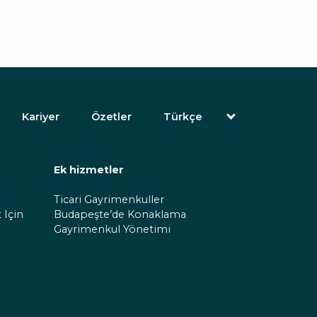
Kariyer
Özetler
Türkçe
English (İngilizce)
Magyar (Macarca)
(Arapça) العربية
Ek hizmetler
(Farsça) فارسی
Русский (Rusça)
Ticari Gayrimenkuller
Español (İspanyolca)
 Için
Budapeşte’de Konaklama
简体中文 (Basitleştirilmiş Çince)
Gayrimenkul Yönetimi