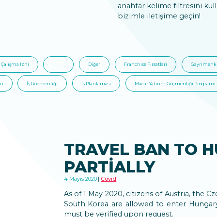
anahtar kelime filtresini kull
bizimle iletişime geçin!
Çalışma İzni
Covid
Diğer
Franchise Fırsatları
Gayrimenku
ri
İş Göçmenliği
İş Planlaması
Macar Yatırım Göçmenliği Programı
TRAVEL BAN TO H
PARTIALLY
4 Mayıs 2020
Covid
As of 1 May 2020, citizens of Austria, the 
South Korea are allowed to enter Hungary 
must be verified upon request.