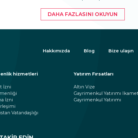
DAHA FAZLASINI OKUYUN
Hakkımızda
Blog
Bize ulaşın
nlik hizmetleri
Yatırım Fırsatları
 İzni
Altın Vize
çmenliği
Gayrimenkul Yatırımı Ikamet
a İzni
Gayrimenkul Yatırımı
irleşimi
stan Vatandaşlığı
 TAKIP EDIN