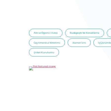
Aile ve Öğrenci Vizesi
Budapeşte'de Konaklama
Gayrimenkul Yönetimi
İkamet İzni
İş Çözümle
Şirket Kurulumu