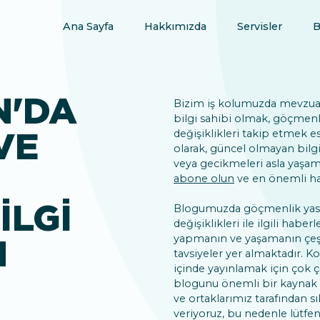
Ana Sayfa
Hakkımızda
Servisler
B
N'DA
Bizim iş kolumuzda mevzuat
bilgi sahibi olmak, göçmenl
VE
değişiklikleri takip etmek es
olarak, güncel olmayan bilgil
veya gecikmeleri asla yaşam
abone olun
ve en önemli hab
ILGI
Blogumuzda göçmenlik yasası
değişiklikleri ile ilgili haber
yapmanın ve yaşamanın çeşitl
N
tavsiyeler yer almaktadır. Kon
içinde yayınlamak için çok ç
blogunu önemli bir kaynak h
ve ortaklarımız tarafından sı
veriyoruz, bu nedenle lütfen