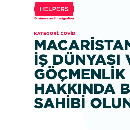
KATEGORI:
COVID
MACARISTA
IŞ DÜNYASI 
GÖÇMENLIK
HAKKINDA B
SAHIBI OLU