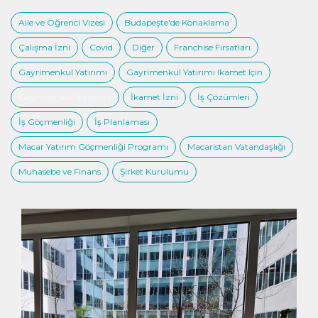
Aile ve Öğrenci Vizesi
Budapeşte'de Konaklama
Çalışma İzni
Covid
Diğer
Franchise Fırsatları
Gayrimenkul Yatırımı
Gayrimenkul Yatırımı Ikamet Için
Gayrimenkul Yönetimi
İkamet İzni
İş Çözümleri
İş Göçmenliği
İş Planlaması
Macar Yatırım Göçmenliği Programı
Macaristan Vatandaşlığı
Muhasebe ve Finans
Şirket Kurulumu