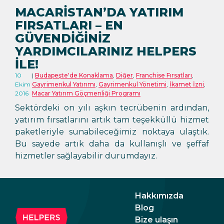
MACARISTAN’DA YATIRIM
FIRSATLARI – EN
GÜVENDIĞINIZ
YARDIMCILARINIZ HELPERS
ILE!
10
Budapeşte'de Konaklama
,
Diğer
,
Franchise Fırsatları
,
Ekim
Gayrimenkul Yatırımı
,
Gayrimenkul Yönetimi
,
İkamet İzni
,
2016
Macar Yatırım Göçmenliği Programı
Sektördeki on yılı aşkın tecrübenin ardından,
yatırım fırsatlarını artık tam teşekküllü hizmet
paketleriyle sunabileceğimiz noktaya ulaştık.
Bu sayede artık daha da kullanışlı ve şeffaf
hizmetler sağlayabilir durumdayız.
Hakkımızda
Blog
Bize ulaşın