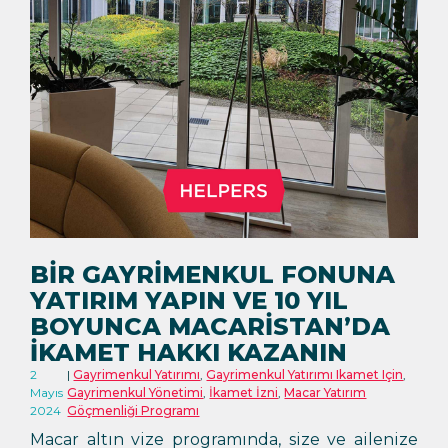
BIR GAYRIMENKUL FONUNA
YATIRIM YAPIN VE 10 YIL
BOYUNCA MACARISTAN’DA
IKAMET HAKKI KAZANIN
2
Gayrimenkul Yatırımı
,
Gayrimenkul Yatırımı Ikamet Için
,
Mayıs
Gayrimenkul Yönetimi
,
İkamet İzni
,
Macar Yatırım
2024
Göçmenliği Programı
Macar altın vize programında, size ve ailenize