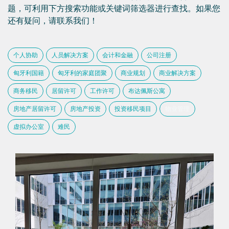
题，可利用下方搜索功能或关键词筛选器进行查找。如果您
还有疑问，请联系我们！
个人协助
人员解决方案
会计和金融
公司注册
匈牙利国籍
匈牙利的家庭团聚
商业规划
商业解决方案
商务移民
居留许可
工作许可
布达佩斯公寓
房地产居留许可
房地产投资
投资移民项目
物业管理
虚拟办公室
难民