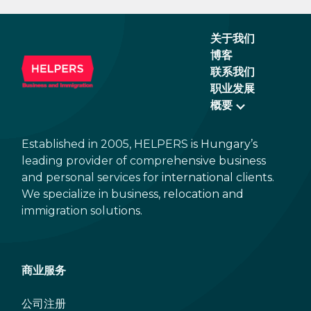
关于我们
博客
联系我们
职业发展
概要
Established in 2005, HELPERS is Hungary’s
leading provider of comprehensive business
and personal services for international clients.
We specialize in business, relocation and
immigration solutions.
商业服务
公司注册