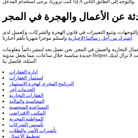
إذا كنت تزورنا، يرجى استخدام المدخل A والتوجه إلى الطابق الثاني.
ثة عن الأعمال والهجرة في المجر
واستلم موجزا شهريا بأهم أخبارنا.
اشترك من أجل رسالتنا الإخبارية
مال التجارية والعيش في المجر. نحن نعمل بجد لننشر دائماً معلومات
جديدة مناسبة خلال ساعات، مما يجعل مدونة Helpers موردا أساسيا. كما نستجيب للأسئلة الشائعة لعملائنا وشركائنا، لذلك يرجى استخدام وظيفة البحث أو مرشح كلمات البحث أدناه. وإذا كنت لا تزال لديك
أسئلة، فاتصل بنا!
إدارة العقارات
استثمار العقارات
البرنامج المجري لهجرة الاستثمار
الخدمات آخر
العقارات التجارية
المحاسبة والمالية
المساعدة الشخصية
المكتب الافتراضي
المواطنة المجرية
تأسيس الشركات
تأشيرات الأسر والطلاب
تخطيط الأعمال