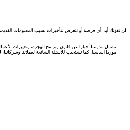
في مجالنا، يكون أساسيا لعملنا الإلمام بمستجدات القوانين والتوجهات، وتتبع التغييرات في قانون الهجرة والشركات. وكعميل لدى Helpers، لن تفوتك أبدا أي فرصة أو تتعرض لتأخيرات بسبب المعلومات القدي
تشمل مدونتنا أخبارا عن قانون وبرامج الهجرة، وتغييرات الأعم