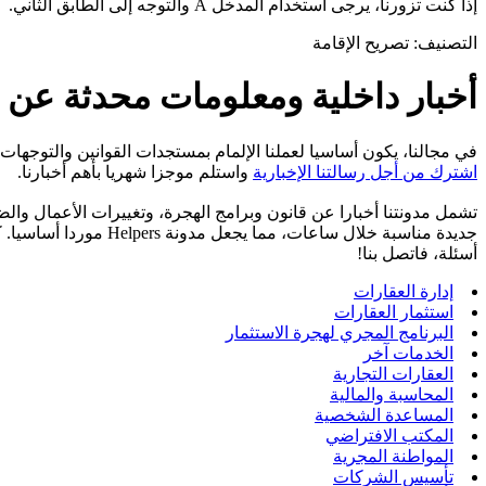
إذا كنت تزورنا، يرجى استخدام المدخل A والتوجه إلى الطابق الثاني.
التصنيف:
تصريح الإقامة
أخبار داخلية ومعلومات محدثة عن 
في مجالنا، يكون أساسيا لعملنا الإلمام بمستجدات القوانين والتوجهات، وتتبع التغييرات في قانون الهجرة والش
اشترك من أجل رسالتنا الإخبارية
واستلم موجزا شهريا بأهم أخبارنا.
تشمل مدونتنا أخبارا عن قانون وبرامج الهجرة، وتغييرات الأعمال وال
جديدة مناسبة خلال سا
أسئلة، فاتصل بنا!
إدارة العقارات
استثمار العقارات
البرنامج المجري لهجرة الاستثمار
الخدمات آخر
العقارات التجارية
المحاسبة والمالية
المساعدة الشخصية
المكتب الافتراضي
المواطنة المجرية
تأسيس الشركات