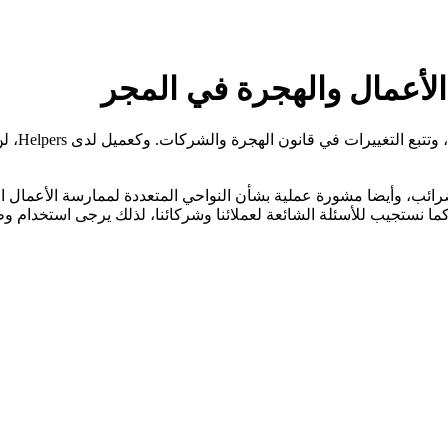
الأعمال والهجرة في المجر
ركات. وكعميل لدى Helpers، لن تفوتك أبدا أي فرصة أو تتعرض لتأخيرات بسبب المعلومات القديمة.
ضرائب، وأيضا مشورة عملية بشأن النواحي المتعددة لممارسة الأعمال ال
عات، مما يجعل مدونة Helpers موردا أساسيا. كما نستجيب للأسئلة الشائعة لعملائنا وشركائنا، 