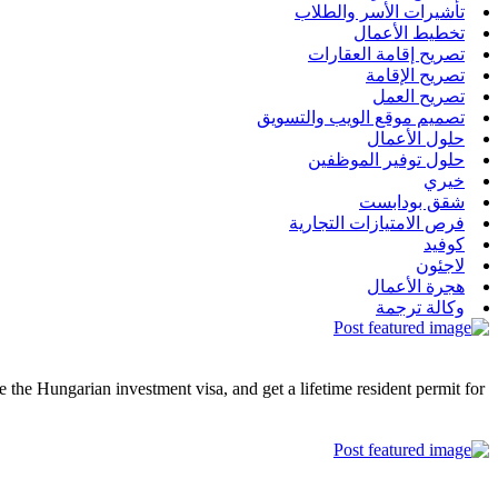
تأشيرات الأسر والطلاب
تخطيط الأعمال
تصريح إقامة العقارات
تصريح الإقامة
تصريح العمل
تصميم موقع الويب والتسويق
حلول الأعمال
حلول توفير الموظفين
خيري
شقق بودابست
فرص الامتيازات التجارية
كوفيد
لاجئون
هجرة الأعمال
وكالة ترجمة
he Hungarian investment visa, and get a lifetime resident permit for