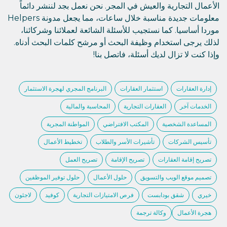
الأعمال التجارية والعيش في المجر. نحن نعمل بجد لننشر دائماً
معلومات جديدة مناسبة خلال ساعات، مما يجعل مدونة Helpers
موردا أساسيا. كما نستجيب للأسئلة الشائعة لعملائنا وشركائنا،
لذلك يرجى استخدام وظيفة البحث أو مرشح كلمات البحث أدناه.
وإذا كنت لا تزال لديك أسئلة، فاتصل بنا!
إدارة العقارات
استثمار العقارات
البرنامج المجري لهجرة الاستثمار
الخدمات آخر
العقارات التجارية
المحاسبة والمالية
المساعدة الشخصية
المكتب الافتراضي
المواطنة المجرية
تأسيس الشركات
تأشيرات الأسر والطلاب
تخطيط الأعمال
تصريح إقامة العقارات
تصريح الإقامة
تصريح العمل
تصميم موقع الويب والتسويق
حلول الأعمال
حلول توفير الموظفين
خيري
شقق بودابست
فرص الامتيازات التجارية
كوفيد
لاجئون
هجرة الأعمال
وكالة ترجمة