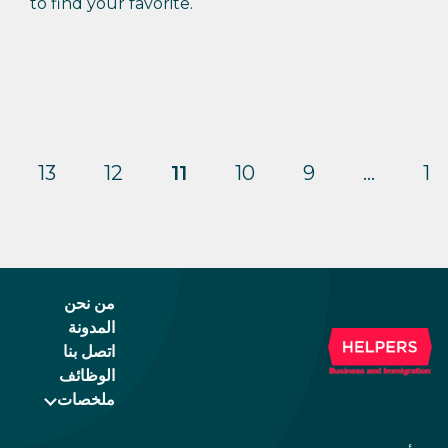
to find your favorite.
13
12
11
10
9
…
1
من نحن
المدونة
اتصل بنا
الوظائف
ملخصات